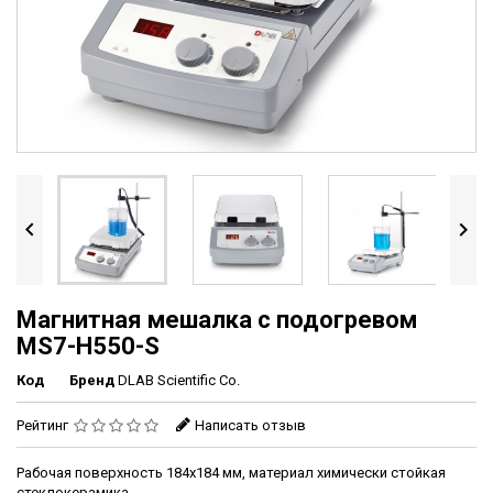


Магнитная мешалка c подогревом
MS7-H550-S
Код
Бренд
DLAB Scientific Co.
Рейтинг
Написать отзыв
Рабочая поверхность 184х184 мм, материал химически стойкая
стеклокерамика.