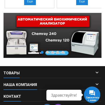
Еще
Еще

ТОВАРЫ

НАША КОМПАНИЯ
Здравствуйте!

КОНТАКТ
Свяжитесь
с нами