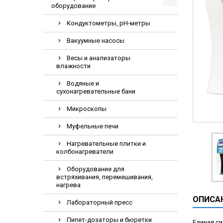
оборудование
Видеоэндоскопи
Гематологическ
Кондуктометры, pH-метры
Дефибриллятор
Вакуумные насосы
Инкубаторы для
Весы и анализаторы
влажности
ИФА-анализатор
Коагулометрия
Водяные и
сухонагревательные бани
ЛОР-Комбайны
Микроскопы
Мониторы пацие
Муфельные печи
Насосы шприцев
ПЦР анализатор
Нагревательные плитки и
колбонагреватели
Рентгеновские 
Оборудование для
Тракционные кр
встряхивания, перемешивания,
нагрева
УЗИ аппараты
ОПИСА
Электрокардио
Лабораторный пресс
Электроэнцефа
Пипет-дозаторы и бюретки
Единая си