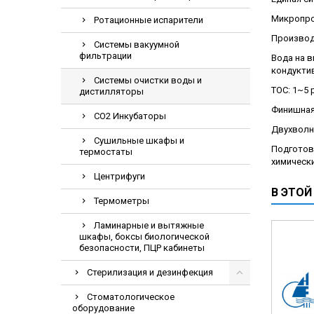
Электрохирурги
Микропроц
Ротационные испарители
Экстракторы
Производи
Системы вакуумной
фильтрации
Вода на в
кондуктив
Системы очистки воды и
TOC: 1~5 
дистилляторы
Финишная
CO2 Инкубаторы
Двухволно
Сушильные шкафы и
Подготовк
термостаты
химическ
Центрифуги
В ЭТОЙ
Термометры
Ламинарные и вытяжные
шкафы, боксы биологической
безопасности, ПЦР кабинеты
Стерилизация и дезинфекция
Стоматологическое
оборудование