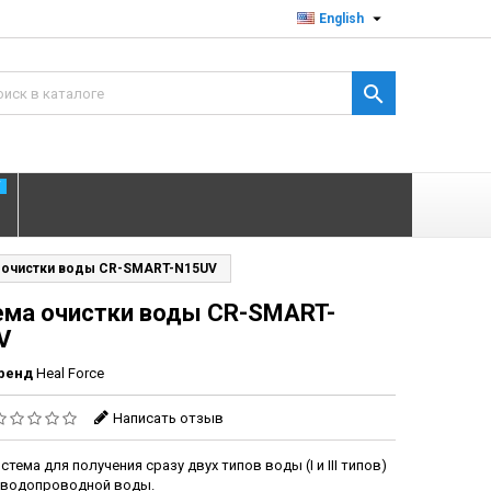

English

T
 очистки воды CR-SMART-N15UV
ема очистки воды CR-SMART-
V
ренд
Heal Force
Написать отзыв
стема для получения сразу двух типов воды (I и III типов)
 водопроводной воды.