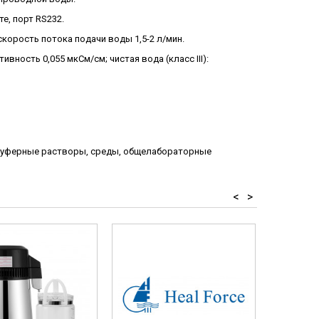
е, порт RS232.
) скорость потока подачи воды 1,5-2 л/мин.
ивность 0,055 мкСм/см; чистая вода (класс III):
S, буферные растворы, среды, общелабораторные
<
>