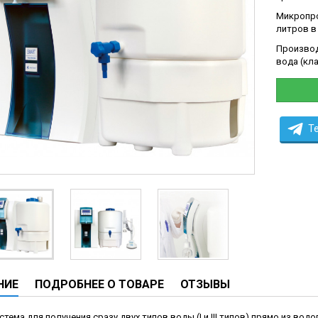
ческие системы
Микропро
литров в
ие анализаторы
Производи
ы
вода (кла
 новорожденных
ы и вошеры
T
нта
ые и инфузионные
ы
аппараты
овати
НИЕ
ПОДРОБНЕЕ О ТОВАРЕ
ОТЗЫВЫ
графы
лографы
стема для получения сразу двух типов воды (I и III типов) прямо из во