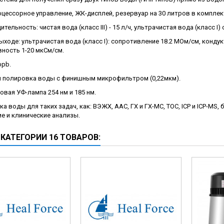
ческие коагуляторы
ессорное управление, ЖК-дисплей, резервуар на 30 литров в комплект
тельность: чистая вода (класс III) - 15 л/ч, ультрачистая вода (класс I
ыходе: ультрачистая вода (класс I): сопротивление 18.2 МОм/см, кондукт
ность 1-20 мкСм/см.
ppb.
 полировка воды с финишным микрофильтром (0,22мкм).
вая УФ-лампа 254 нм и 185 нм.
а воды для таких задач, как: ВЭЖХ, ААС, ГХ и ГХ-МС, TOC, ICP и ICP-M
ие и клинические анализы.
 КАТЕГОРИИ 16 ТОВАРОВ: