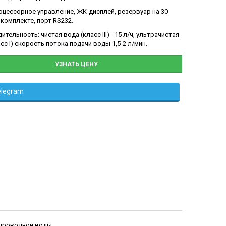
цессорное управление, ЖК-дисплей, резервуар на 30
 комплекте, порт RS232.
тельность: чистая вода (класс III) - 15 л/ч, ультрачистая
сс I) скорость потока подачи воды 1,5-2 л/мин.
УЗНАТЬ ЦЕНУ
elegram
допроводной воды.