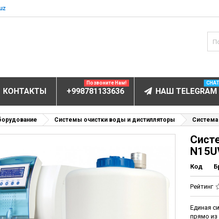
uz
Позвоните Нам!
CHA
КОНТАКТЫ
+998781133636
НАШ TELEGRAM
БОРУДОВАНИЕ
борудование
Системы очистки воды и дистилляторы
Система
Сист
ектролитов
N15U
мунофлюоресцентный
Код
Б
мунохемилюминесцентные (ИХЛА)
чи
Рейтинг
анализаторы
Единая си
пы
прямо из