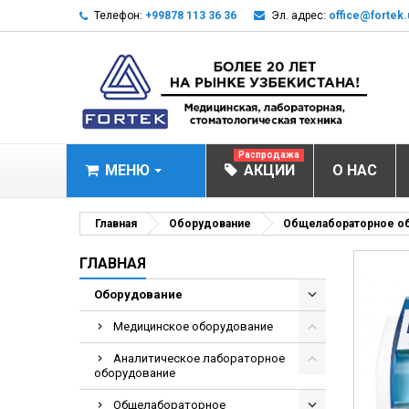
Телефон:
+99878 113 36 36
Эл. адрес:
office@fortek.
Распродажа
МЕНЮ
АКЦИИ
О НАС
МЕДИЦИНСКОЕ О
Главная
Оборудование
Общелабораторное о
Анализаторы эл
ГЛАВНАЯ
Анализатор им
Оборудование
Анализаторы им
Медицинское оборудование
Анализаторы мо
Аналитическое лабораторное
Биохимические 
оборудование
Видеокольпоско
Общелабораторное