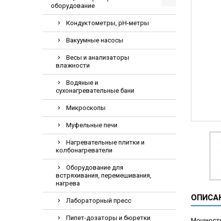
оборудование
Видеоэндоскопи
Гематологическ
Кондуктометры, pH-метры
Дефибриллятор
Вакуумные насосы
Инкубаторы для
Весы и анализаторы
влажности
ИФА-анализатор
Коагулометрия
Водяные и
сухонагревательные бани
ЛОР-Комбайны
Микроскопы
Мониторы пацие
Муфельные печи
Насосы шприцев
ПЦР анализатор
Нагревательные плитки и
колбонагреватели
Рентгеновские 
Оборудование для
Тракционные кр
встряхивания, перемешивания,
нагрева
УЗИ аппараты
ОПИСА
Электрокардио
Лабораторный пресс
Электроэнцефа
Пипет-дозаторы и бюретки
Мощность 