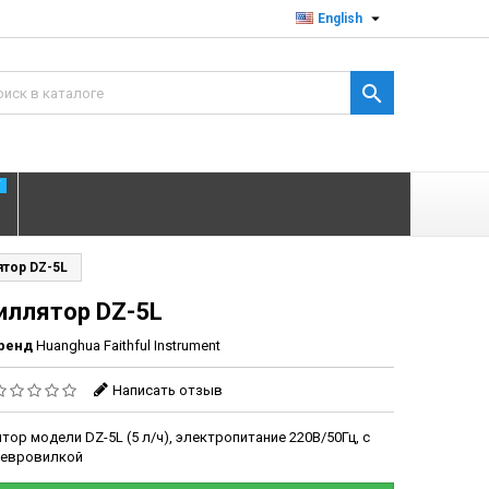

English

T
ятор DZ-5L
иллятор DZ-5L
ренд
Huanghua Faithful Instrument
Написать отзыв
ор модели DZ-5L (5 л/ч), электропитание 220В/50Гц, с
 евровилкой