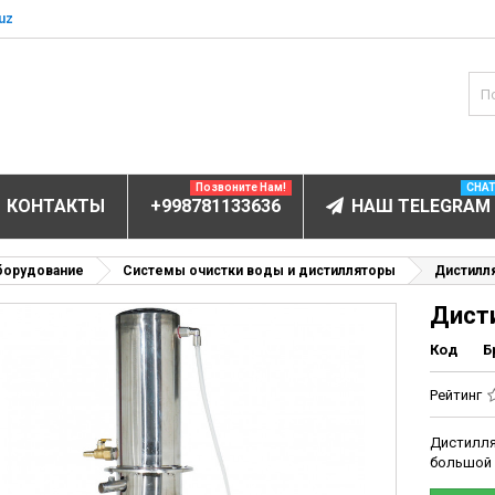
uz
Позвоните Нам!
CHA
КОНТАКТЫ
+998781133636
НАШ TELEGRAM
БОРУДОВАНИЕ
борудование
Системы очистки воды и дистилляторы
Дистилл
Дист
ектролитов
мунофлюоресцентный
Код
Б
мунохемилюминесцентные (ИХЛА)
Рейтинг
чи
Дистиллят
анализаторы
большой
пы