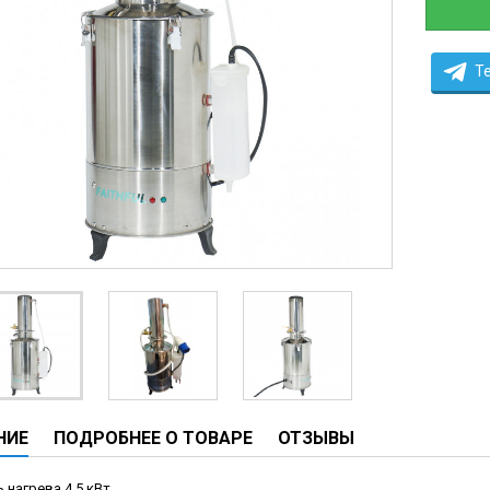
ческие системы
ие анализаторы
T
ы
 новорожденных
ы и вошеры
нта
ые и инфузионные
ы
аппараты
овати
НИЕ
ПОДРОБНЕЕ О ТОВАРЕ
ОТЗЫВЫ
графы
лографы
нагрева 4,5 кВт.