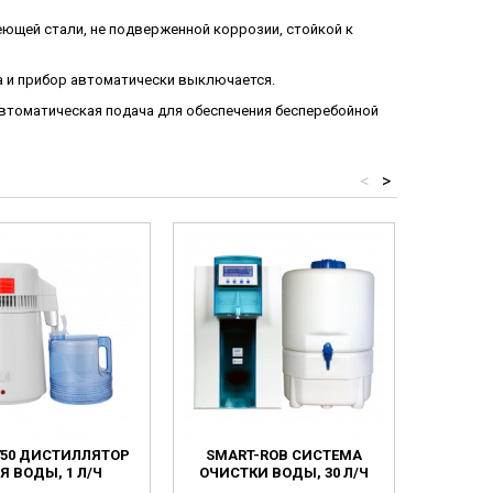
еющей стали, не подверженной коррозии, стойкой к
а и прибор автоматически выключается.
автоматическая подача для обеспечения бесперебойной
<
>
750 ДИСТИЛЛЯТОР
SMART-ROB CИСТЕМА
CR-SP
Я ВОДЫ, 1 Л/Ч
ОЧИСТКИ ВОДЫ, 30 Л/Ч
УЛЬ