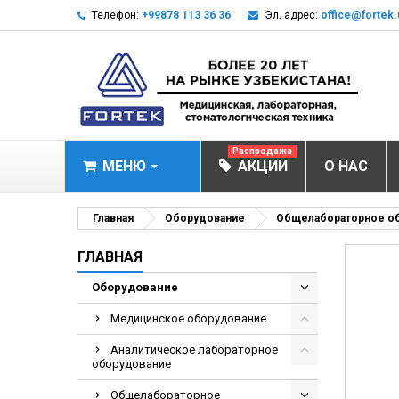
Телефон:
+99878 113 36 36
Эл. адрес:
office@fortek.
Распродажа
МЕНЮ
АКЦИИ
О НАС
МЕДИЦИНСКОЕ О
Главная
Оборудование
Общелабораторное о
Анализаторы эл
ГЛАВНАЯ
Анализатор им
Оборудование
Анализаторы им
Медицинское оборудование
Анализаторы мо
Аналитическое лабораторное
Биохимические 
оборудование
Видеокольпоско
Общелабораторное