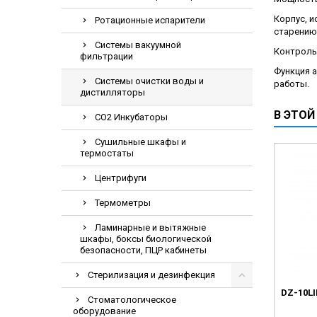
Электрохирурги
Корпус, и
Ротационные испарители
старению
Экстракторы
Системы вакуумной
Контроль
фильтрации
Функция 
Системы очистки воды и
работы.
дистилляторы
В ЭТОЙ
CO2 Инкубаторы
Сушильные шкафы и
термостаты
Центрифуги
Термометры
Ламинарные и вытяжные
шкафы, боксы биологической
безопасности, ПЦР кабинеты
Стерилизация и дезинфекция
DZ-10LI
Стоматологическое
оборудование