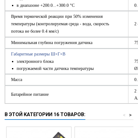
в диапазоне +200.0...+300.0 °С
0
Время термической реакции при 50% изменения
температуры (контролируемая среда - вода, скорость
2 
потока не более 0.4 мм/с)
Минимальная глубина погружения датчика
7
Габаритные размеры Ш×Г×В
электронного блока
7
погружаемой части датчика температуры
Ø
Масса
0.
2
Батарейное питание
А
В ЭТОЙ КАТЕГОРИИ 16 ТОВАРОВ:
<
>