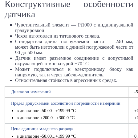
Конструктивные особенности
датчика
Чувствительный элемент — Pt1000 с индивидуальной
градуировкой.
Чехол изготовлен из титанового сплава.
Стандартная длина погружаемой части —
240 мм
,
может быть изготовлен с длиной погружаемой части от
90 до
500 мм
.
Датчик имеет разъемное соединение с допустимой
окружающей температурой
+70 °С
.
Может подключаться к электронному блоку как
напрямую, так и через кабель-удлинитель.
Относительная стойкость в агрессивных средах.
Диапазон измерений
-
Предел допускаемой абсолютной погрешности измерений
в диапазоне -50.00...+199.99 °С
±
в диапазоне +200.0...+300.0 °С
±
Цена единицы младшего разряда
в диапазоне -50.00...+199.99 °С
0