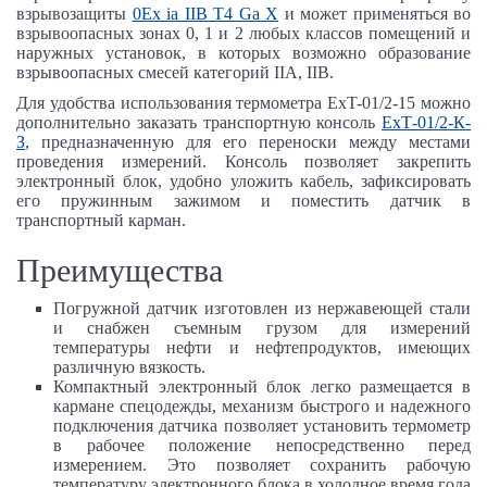
взрывозащиты
0Ех ia IIB T4 Ga Х
и может применяться во
взрывоопасных зонах 0, 1 и 2 любых классов помещений и
наружных установок, в которых возможно образование
взрывоопасных смесей категорий IIA, IIB.
Для удобства использования термометра
ExT-01/2-15
можно
дополнительно заказать транспортную консоль
ExT‑01/2‑К-
З
, предназначенную для его переноски между местами
проведения измерений. Консоль позволяет закрепить
электронный блок, удобно уложить кабель, зафиксировать
его пружинным зажимом и поместить датчик в
транспортный карман.
Преимущества
Погружной датчик изготовлен из нержавеющей стали
и снабжен съемным грузом для измерений
температуры нефти и нефтепродуктов, имеющих
различную вязкость.
Компактный электронный блок легко размещается в
кармане спецодежды, механизм быстрого и надежного
подключения датчика позволяет установить термометр
в рабочее положение непосредственно перед
измерением. Это позволяет сохранить рабочую
температуру электронного блока в холодное время года