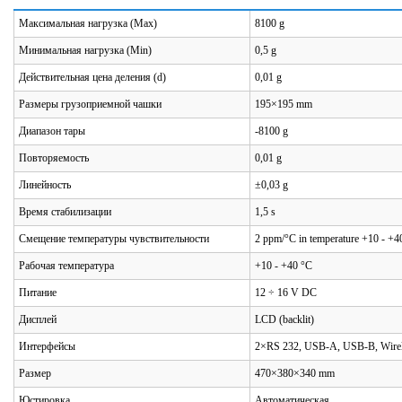
Максимальная нагрузка (Max)
8100 g
Минимальная нагрузка (Min)
0,5 g
Действительная цена деления (d)
0,01 g
Размеры грузоприемной чашки
195×195 mm
Диапазон тары
-8100 g
Повторяемость
0,01 g
Линейность
±0,03 g
Время стабилизации
1,5 s
Смещение температуры чувствительности
2 ppm/°C in temperature +10 - +4
Рабочая температура
+10 - +40 °C
Питание
12 ÷ 16 V DC
Дисплей
LCD (backlit)
Интерфейсы
2×RS 232, USB-A, USB-B, Wirele
Размер
470×380×340 mm
Юстировка
Автоматическая