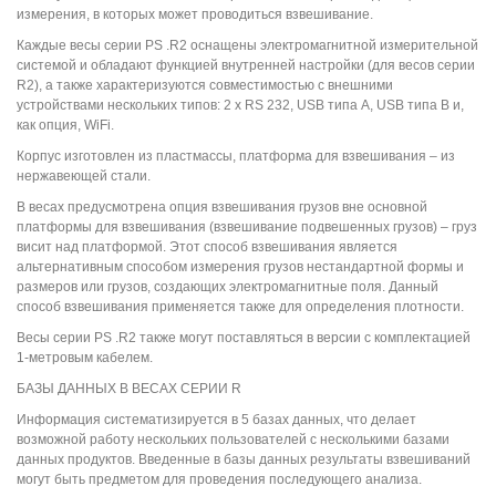
измерения, в которых может проводиться взвешивание.
Каждые весы серии PS .R2 оснащены электромагнитной измерительной
системой и обладают функцией внутренней настройки (для весов серии
R2), а также характеризуются совместимостью с внешними
устройствами нескольких типов: 2 x RS 232, USB типа A, USB типа B и,
как опция, WiFi.
Корпус изготовлен из пластмассы, платформа для взвешивания – из
нержавеющей стали.
В весах предусмотрена опция взвешивания грузов вне основной
платформы для взвешивания (взвешивание подвешенных грузов) – груз
висит над платформой. Этот способ взвешивания является
альтернативным способом измерения грузов нестандартной формы и
размеров или грузов, создающих электромагнитные поля. Данный
способ взвешивания применяется также для определения плотности.
Весы серии PS .R2 также могут поставляться в версии с комплектацией
1-метровым кабелем.
БАЗЫ ДАННЫХ В ВЕСАХ СЕРИИ R
Информация систематизируется в 5 базах данных, что делает
возможной работу нескольких пользователей с несколькими базами
данных продуктов. Введенные в базы данных результаты взвешиваний
могут быть предметом для проведения последующего анализа.