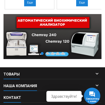
Еще
Еще

ТОВАРЫ

НАША КОМПАНИЯ
Здравствуйте!

КОНТАКТ
Свяжитесь
с нами