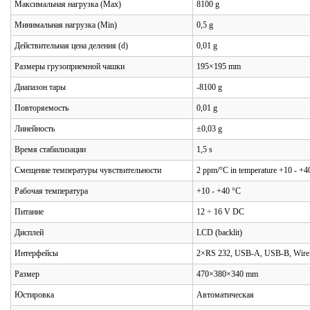
Максимальная нагрузка (Max)
8100 g
Минимальная нагрузка (Min)
0,5 g
Действительная цена деления (d)
0,01 g
Размеры грузоприемной чашки
195×195 mm
Диапазон тары
-8100 g
Повторяемость
0,01 g
Линейность
±0,03 g
Время стабилизации
1,5 s
Смещение температуры чувствительности
2 ppm/°C in temperature +10 - +4
Рабочая температура
+10 - +40 °C
Питание
12 ÷ 16 V DC
Дисплей
LCD (backlit)
Интерфейсы
2×RS 232, USB-A, USB-B, Wirele
Размер
470×380×340 mm
Юстировка
Автоматическая