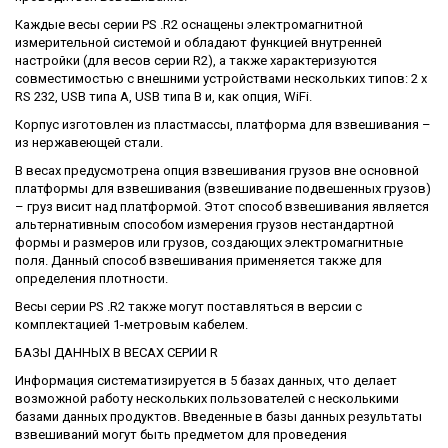
Каждые весы серии PS .R2 оснащены электромагнитной
измерительной системой и обладают функцией внутренней
настройки (для весов серии R2), а также характеризуются
совместимостью с внешними устройствами нескольких типов: 2 x
RS 232, USB типа A, USB типа B и, как опция, WiFi.
Корпус изготовлен из пластмассы, платформа для взвешивания –
из нержавеющей стали.
В весах предусмотрена опция взвешивания грузов вне основной
платформы для взвешивания (взвешивание подвешенных грузов)
– груз висит над платформой. Этот способ взвешивания является
альтернативным способом измерения грузов нестандартной
формы и размеров или грузов, создающих электромагнитные
поля. Данный способ взвешивания применяется также для
определения плотности.
Весы серии PS .R2 также могут поставляться в версии с
комплектацией 1-метровым кабелем.
БАЗЫ ДАННЫХ В ВЕСАХ СЕРИИ R
Информация систематизируется в 5 базах данных, что делает
возможной работу нескольких пользователей с несколькими
базами данных продуктов. Введенные в базы данных результаты
взвешиваний могут быть предметом для проведения