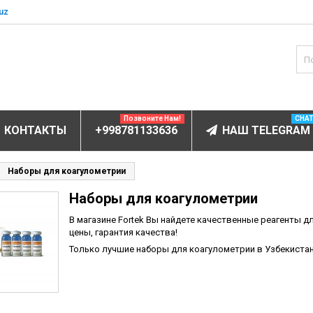
uz
Позвоните Нам!
CHA
КОНТАКТЫ
+998781133636
НАШ TELEGRAM
БОРУДОВАНИЕ
Наборы для коагулометрии
Наборы для коагулометрии
ов и электролитов
мунофлюоресцентный
В магазине Fortek Вы найдете качественные реагенты 
цены, гарантия качества!
мунохемилюминесцентные (ИХЛА)
Только лучшие наборы для коагулометрии в Узбекистан
чи
анализаторы
пы