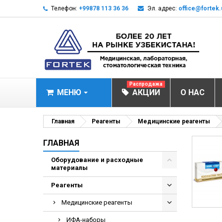
Телефон:
+99878 113 36 36
Эл. адрес:
office@fortek.
Распродажа
МЕНЮ
АКЦИИ
О НАС
МЕДИЦИНСКОЕ О
Главная
Реагенты
Медицинские реагенты
Анализаторы газ
ГЛАВНАЯ
Анализатор им
Оборудование и расходные
материалы
Анализаторы им
Анализаторы мо
Реагенты
Биохимические 
Медицинские реагенты
Видеокольпоско
ИФА-наборы