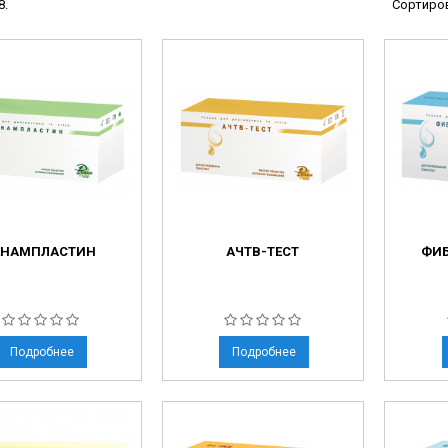
8.
Сортиров
ы
ие анализаторы
ы
 новорожденных
ы и вошеры
нта
ЕНАМПЛАСТИН
АЧТВ-ТЕСТ
ФИБ
ые и инфузионные
ы
оборудование и маммографы
овати
Подробнее
Подробнее
графы
лографы