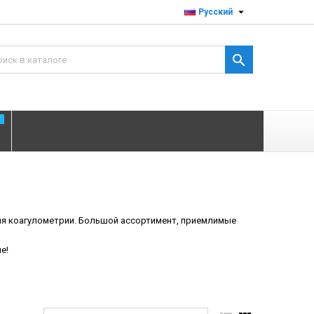

Русский

T
для коагулометрии. Большой ассортимент, приемлимые
е!