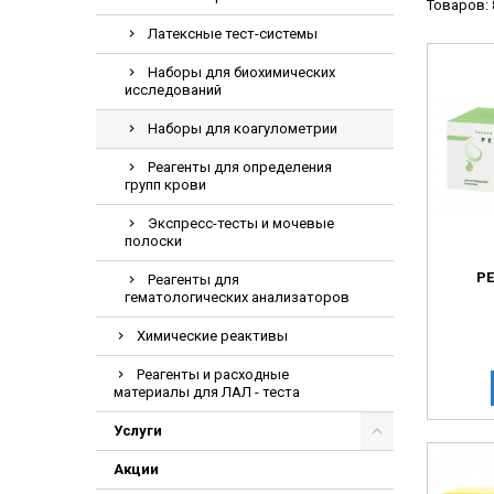
Товаров: 
Видеоэндоскоп
Латексные тест-системы
Гематологическ
Наборы для биохимических
Дефибриллятор
исследований
Инкубаторы для
Наборы для коагулометрии
ИФА-анализатор
Реагенты для определения
Коагулометрия
групп крови
ЛОР-Комбайны
Экспресс-тесты и мочевые
полоски
Мониторы пацие
Р
Реагенты для
Насосы шприцев
гематологических анализаторов
ПЦР анализатор
Химические реактивы
Рентгеновское 
Реагенты и расходные
Тракционные кр
материалы для ЛАЛ - теста
УЗИ аппараты
Услуги
Электрокардио
Акции
Электроэнцефа