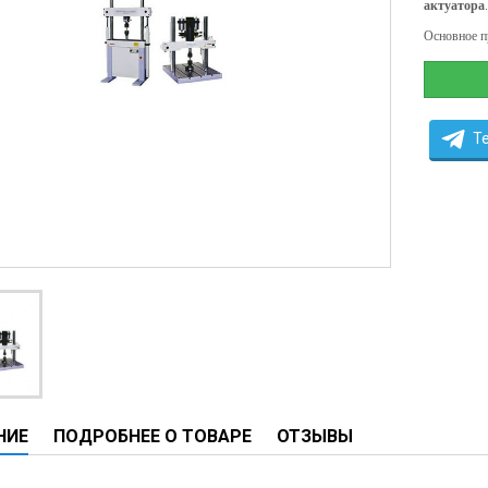
актуатора
.
ы
Основное п
ие анализаторы
ы
 новорожденных
T
ы и вошеры
нта
ые и инфузионные
ы
оборудование и маммографы
овати
НИЕ
ПОДРОБНЕЕ О ТОВАРЕ
ОТЗЫВЫ
графы
лографы