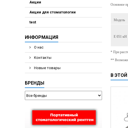
Акции
Основное пр
Акции для стоматологии
Модель
test
ИНФОРМАЦИЯ
E 051 кН
О нас
* При расс
Контакты
** Возможн
Новые товары
В ЭТОЙ
БРЕНДЫ