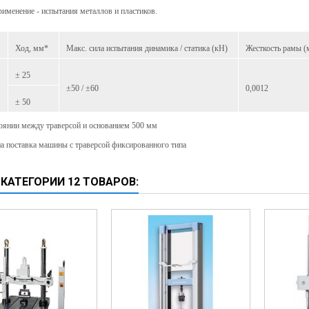
именение - испытания металлов и пластиков.
Ход, мм*
Макс. сила испытания динамика / статика (кН)
Жесткость рамы (
± 25
±50 / ±60
0,0012
± 50
тоянии между траверсой и основанием 500 мм
а поставка машины с траверсой фиксированного типа
 КАТЕГОРИИ 12 ТОВАРОВ: