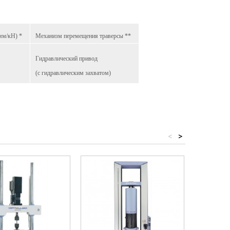
мм/кН) *
Механизм перемещения траверсы **
Гидравлический привод
(с гидравлическим захватом)
<
>