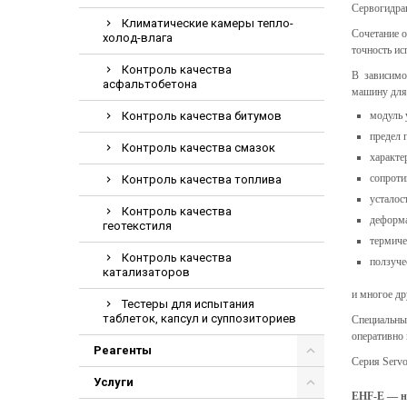
Сервогидра
Электрохирурги
Климатические камеры тепло-
Сочетание 
холод-влага
Экстракторы нук
точность ис
Контроль качества
В зависимо
асфальтобетона
машину для
Контроль качества битумов
модуль 
предел 
Контроль качества смазок
характе
сопроти
Контроль качества топлива
усталос
Контроль качества
деформа
геотекстиля
термиче
Контроль качества
ползуче
катализаторов
и многое др
Тестеры для испытания
таблеток, капсул и суппозиториев
Специальны
оперативно 
Реагенты
Серия Serv
Услуги
EHF-E — н