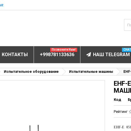
uz
Позвоните Нам!
CHA
КОНТАКТЫ
+998781133636
НАШ TELEGRAM
БОРУДОВАНИЕ
Испытательное оборудование
Испытательные машины
EHF
EHF-
ов и электролитов
МАШ
мунофлюоресцентный
Код
Б
мунохемилюминесцентные (ИХЛА)
чи
Рейтинг
анализаторы
пы
EHF-E 05