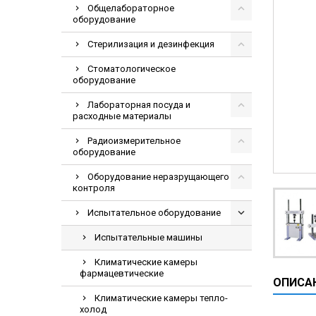
Общелабораторное
Видеоэндоскоп
оборудование
Гематологическ
Стерилизация и дезинфекция
Дефибриллятор
Стоматологическое
Инкубаторы для
оборудование
ИФА-анализатор
Лабораторная посуда и
Коагулометрия
расходные материалы
ЛОР-Комбайны
Радиоизмерительное
оборудование
Мониторы пацие
Оборудование неразрущающего
Насосы шприцев
контроля
ПЦР анализатор
Испытательное оборудование
Рентгеновское 
Испытательные машины
Тракционные кр
Климатические камеры
УЗИ аппараты
фармацевтические
ОПИСА
Электрокардио
Климатические камеры тепло-
Электроэнцефа
холод