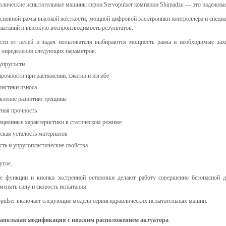
влические испытательные машины серии Servopulser компании Shimadzu — это надежные
ческие коагуляторы
основной рамы высокой жёсткости, мощной цифровой электроники контроллера и специа
леиновых кислот
пытаний и высокую воспроизводимость результатов.
сти от целей и задач пользователя выбираются мощность рамы и необходимые зах
 определения следующих параметров:
упругости
прочности при растяжении, сжатии и изгибе
ристики износа
вление развитию трещины
тная прочность
ционные характеристики в статическом режиме
ская усталость материалов
сть и упругопластические свойства
угое.
е функции и кнопка экстренной остановки делают работу совершенно безопасной д
менять силу и скорость испытания.
opulser включает следующие модели сервигидравлических испытательных машин:
апольная модификация с нижним расположением актуатора
.