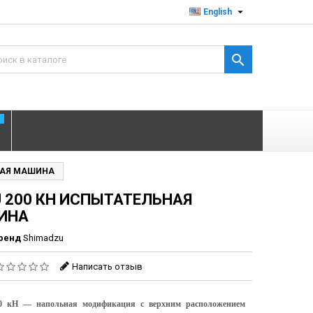

English

T
ЬНАЯ МАШИНА
U 200 КН ИСПЫТАТЕЛЬНАЯ
ИНА
ренд
Shimadzu
Написать отзыв
0 кН — напольная модификация с верхним расположением