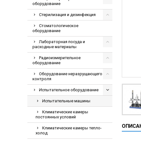
оборудование
Видеоэндоскопи
Гематологическ
Стерилизация и дезинфекция
Дефибриллятор
Стоматологическое
оборудование
Инкубаторы для
Лабораторная посуда и
ИФА-анализатор
расходные материалы
Коагулометрия
Радиоизмерительное
ЛОР-Комбайны
оборудование
Мониторы пацие
Оборудование неразрущающего
контроля
Насосы шприцев
ПЦР анализатор
Испытательное оборудование
Рентгеновские 
Испытательные машины
Тракционные кр
Климатические камеры
постоянных условий
УЗИ аппараты
ОПИСА
Электрокардио
Климатические камеры тепло-
холод
Электроэнцефа