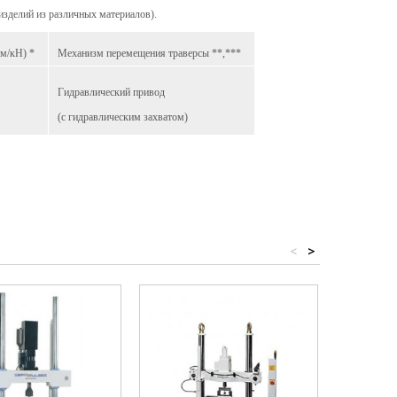
изделий из различных материалов).
м/кН) *
Механизм перемещения траверсы **,***
Гидравлический привод
(с гидравлическим захватом)
<
>