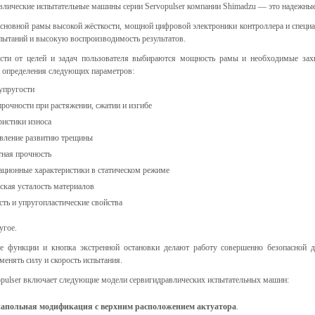
влические испытательные машины серии Servopulser компании Shimadzu — это надежные
ческие коагуляторы
основной рамы высокой жёсткости, мощной цифровой электроники контроллера и специа
пытаний и высокую воспроизводимость результатов.
сти от целей и задач пользователя выбираются мощность рамы и необходимые зах
 определения следующих параметров:
упругости
прочности при растяжении, сжатии и изгибе
ристики износа
вление развитию трещины
тная прочность
ционные характеристики в статическом режиме
ская усталость материалов
сть и упругопластические свойства
угое.
е функции и кнопка экстренной остановки делают работу совершенно безопасной д
менять силу и скорость испытания.
opulser включает следующие модели сервигидравлических испытательных машин:
апольная модификация с верхним расположением актуатора
.