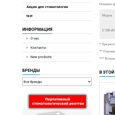
Основное пр
Акции для стоматологии
Модель
test
ИНФОРМАЦИЯ
U 200 кН
О нас
* При расс
Контакты
** Отдельны
New products
*** Возмож
БРЕНДЫ
В ЭТОЙ