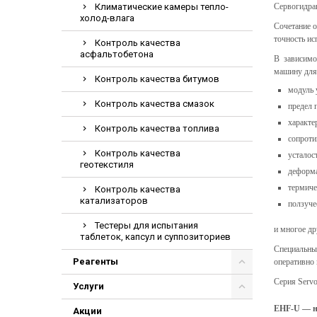
Климатические камеры тепло-
Сервогидра
Электрохирурги
холод-влага
Сочетание 
Экстракторы
точность ис
Контроль качества
асфальтобетона
В зависимо
машину для
Контроль качества битумов
модуль 
Контроль качества смазок
предел 
характе
Контроль качества топлива
сопроти
Контроль качества
усталос
геотекстиля
деформа
термиче
Контроль качества
катализаторов
ползуче
Тестеры для испытания
и многое др
таблеток, капсул и суппозиториев
Специальны
Реагенты
оперативно 
Серия Serv
Услуги
EHF-U — н
Акции