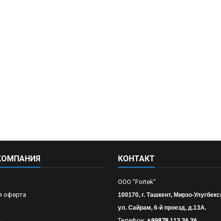
КОМПАНИЯ
КОНТАКТ
OOO "Fortek"
я оферта
100170, г. Ташкент, Мирзо-Улугбекс
ул. Сайрам, 6-й проезд, д.13А.
s
Телефон:
+99878 113 36 36