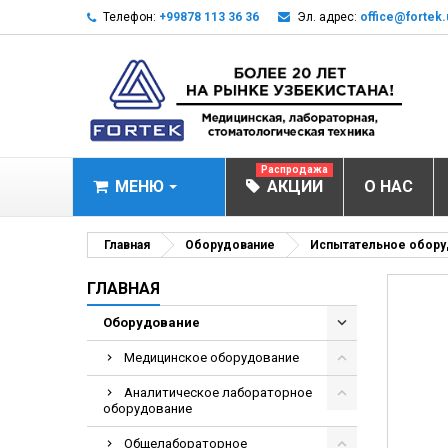
Телефон:
+99878 113 36 36
Эл. адрес:
office@fortek.
Распродажа
МЕНЮ
АКЦИИ
О НАС
МЕДИЦИНСКОЕ О
Главная
Оборудование
Испытательное обору
Анализаторы эл
ГЛАВНАЯ
Анализатор им
Оборудование
Анализаторы им
Медицинское оборудование
Анализаторы мо
Аналитическое лабораторное
Биохимические 
оборудование
Видеокольпоско
Общелабораторное