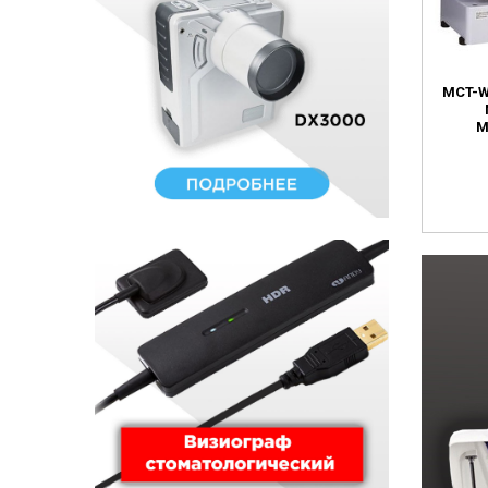
MCT-
М