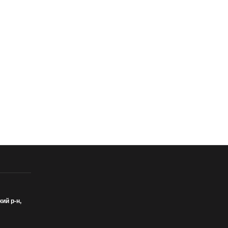
кий р-н,