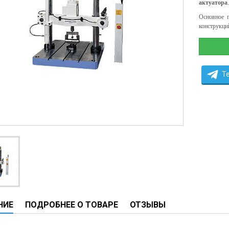
актуатора
.
ческие системы
Основное 
ие анализаторы
конструкци
ы
 новорожденных
ы и вошеры
T
нта
ые и инфузионные
ы
аппараты
овати
НИЕ
ПОДРОБНЕЕ О ТОВАРЕ
ОТЗЫВЫ
графы
лографы