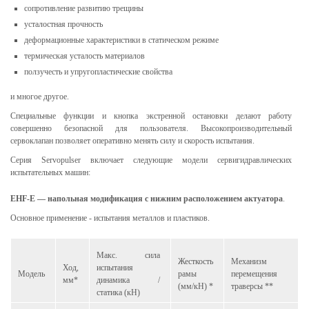
сопротивление развитию трещины
усталостная прочность
деформационные характеристики в статическом режиме
термическая усталость материалов
ползучесть и упругопластические свойства
и многое другое.
Специальные функции и кнопка экстренной остановки делают работу
совершенно безопасной для пользователя. Высокопроизводительный
сервоклапан позволяет оперативно менять силу и скорость испытания.
Серия Servopulser включает следующие модели сервигидравлических
испытательных машин:
EHF-E — напольная модификация с нижним расположением актуатора
.
Основное применение - испытания металлов и пластиков.
Макс. сила
Жесткость
Механизм
Ход,
испытания
Модель
рамы
перемещения
мм*
динамика /
(мм/кН) *
траверсы **
статика (кН)