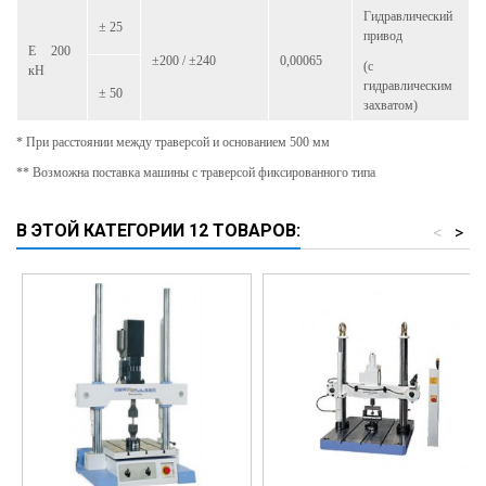
Гидравлический
± 25
привод
E 200
±200 / ±240
0,00065
(с
кН
гидравлическим
± 50
захватом)
* При расстоянии между траверсой и основанием 500 мм
** Возможна поставка машины с траверсой фиксированного типа
В ЭТОЙ КАТЕГОРИИ 12 ТОВАРОВ:
<
>