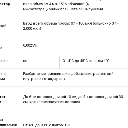
затор
виал объемом 4 мл; 1536 образцов (4
микротитрационных планшета с 384 лунками
Ввод всего объема пробы: 0,1–100 мкл (опционно 0,1–
проб
2,000 мкл)
ь
0,0025%
са
ение
нет
От 4°C до 45°C с шагом 1°C
и с
Разбавление, смешивание, добавление реагентов/
ами
внутренних стандартов
тат
До 6-ти колонок длиной 10 см, до 3-х колонок длиной 30
к
см, кран переключения колонок
он
вливаемой
От 4°C до 90°C с шагом 1°C