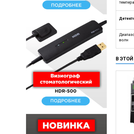
темпер
Детект
Диапаз
волн
В ЭТОЙ