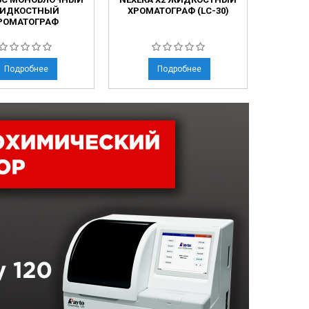
ИДКОСТНЫЙ
ХРОМАТОГРАФ (LC-30)
МО
РОМАТОГРАФ
Ж
Х
Подробнее
Подробнее