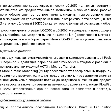
ческие коагуляторы
ные жидкостные хроматографы i-серии LC-2050 являются третьим 
отличаются от предшественников величиной максимального рабоч
леиновых кислот
ного обеспечения со встроенными функциями искусственного инте
ий в жидкостной хроматографии в плане эффективности работы, интел
LT - это моноблочный ВЭЖХ без детектора, с функцией охлаждения образц
дкостные хроматографы LC-2050 и LC-2060 унаследовали превосходн
х моноблочных моделей линейки i-Series Plus (Prominence-i и Nexera-
воплощенные в приборах серии Nexera LC-40. Помимо усовершенствов
 предельные рабочие давления.
ктуальные» функции
нные функции автоматической интеграции и деконволюции пиков i-Peak Fin
й перенос и адаптация переноса аналитических методов с различны
ю программных модулей ACTO и Method Transfer.
я Mobile Phase Monitoring (MPM): обеспечивается специальным поддон
 реального времени; если фазы недостаточно для завершения анализа
енное увеличение скорости потока до заданного значения для предо
вке насоса, а также при резких изменениях градиента — функция FlowPilo
я М2М: отслеживание сроков использования запчастей и расходн
димости замены.
эффективность удаленной работы
щью программного обеспечения LabSolutions Direct и LabSolut