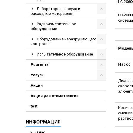
LC-2060
Лабораторная посуда и
расходные материалы
LC-2060
система
Радиоизмерительное
оборудование
Оборудование неразрущающего
контроля
Модел
Испытательное оборудование
Насос
Реагенты
Услуги
Диапаз
Акции
скорост
элюент
Акции для стоматологии
test
Количе
смешив
раство
ИНФОРМАЦИЯ
О нас