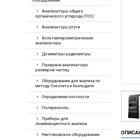
оборудование
Видеоэндоскоп
Анализаторы общего
Гематологическ
органического углерода (TOC)
Дефибриллятор
Анализаторы ртути
Инкубаторы для
Вольтамперометрические
ИФА-анализатор
анализаторы
Коагулометрия
Дозиметры-радиометры
ЛОР-Комбайны
Лазерные анализаторы
размеров частиц
Мониторы пацие
Насосы шприцев
Оборудование для анализа по
методу Сокслета и Кьельдаля
ПЦР анализатор
Определение плотности
Рентгеновское 
Тракционные кр
Полярископы
УЗИ аппараты
Приборы для
люминесцентного анализа
Электрокардио
ОПИСА
Рентгеновское оборудование
Электроэнцефа