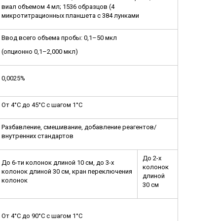
виал объемом 4 мл; 1536 образцов (4
микротитрационных планшета с 384 лунками
Ввод всего объема пробы: 0,1–50 мкл
(опционно 0,1–2,000 мкл)
0,0025%
От 4°C до 45°C с шагом 1°C
Разбавление, смешивание, добавление реагентов/
внутренних стандартов
До 2-х
До 6-ти колонок длиной 10 см, до 3-х
колонок
колонок длиной 30 см, кран переключения
длиной
колонок
30 см
От 4°C до 90°C с шагом 1°C