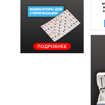
М
Ж
Х