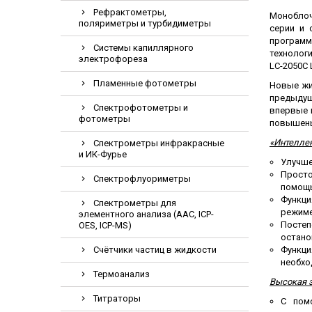
Электрохирурги
Рефрактометры,
Моноблоч
поляриметры и турбидиметры
серии и 
Экстракторы нук
программ
Системы капиллярного
технолог
электрофореза
LC-2050С 
Пламенные фотометры
Новые жи
предыдущи
Спектрофотометры и
впервые 
фотометры
повышены
«Интелле
Спектрометры инфракрасные
и ИК-Фурье
Улучше
Просто
Спектрофлуориметры
помощь
Функци
Спектрометры для
режиме
элементного анализа (AAC, ICP-
Постеп
OES, ICP-MS)
остано
Счётчики частиц в жидкости
Функци
необхо
Термоанализ
Высокая 
Титраторы
С помо