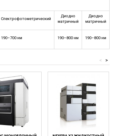
Диодно
Диодно
Спектрофотометрический
матричный
матричный
190–700 нм
190–800 нм
190–800 нм
<
>
60C МОНОБЛОЧНЫЙ
NEXERA X2 ЖИДКОСТНЫЙ