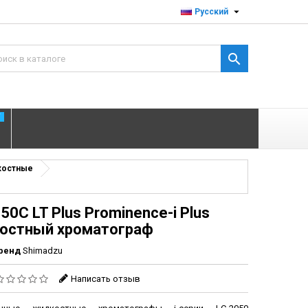

Русский

T
костные
50C LT Plus Prominence-i Plus
остный хроматограф
ренд
Shimadzu
Написать отзыв