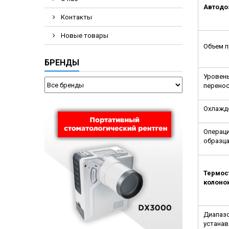
Автодо
Контакты
Новые товары
Объем 
БРЕНДЫ
Уровен
перено
Охлажд
Операци
образц
Термос
колоно
Диапаз
устана