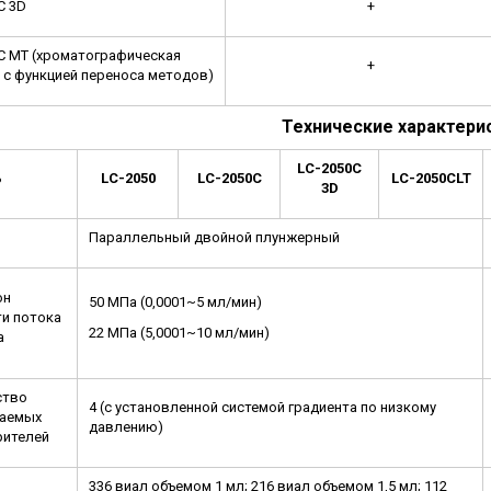
C 3D
+
C МT (хроматографическая
+
 с функцией переноса методов)
Технические характерис
LC-2050C
ь
LC
-2050
LC-2050C
LC-2050CLT
3D
Параллельный двойной плунжерный
он
50 МПа (0,0001~5 мл/мин)
и потока
22 МПа (5,0001~10 мл/мин)
а
ство
4 (с установленной системой градиента по низкому
аемых
давлению)
рителей
336 виал объемом 1 мл; 216 виал объемом 1,5 мл; 112