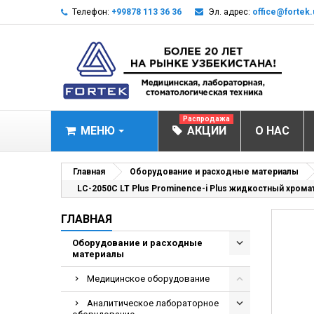
Телефон:
+99878 113 36 36
Эл. адрес:
office@fortek.
Распродажа
МЕНЮ
АКЦИИ
О НАС
МЕДИЦИНСКОЕ О
Главная
Оборудование и расходные материалы
LC-2050C LT Plus Prominence-i Plus жидкостный хрома
Анализаторы газ
ГЛАВНАЯ
Анализатор им
Анализаторы им
Оборудование и расходные
материалы
Анализаторы мо
Медицинское оборудование
Биохимические 
Видеокольпоско
Аналитическое лабораторное