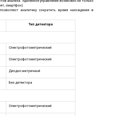
атов анализа. Удаленное управление возможно не только
ет, смартфон).
 позволяют аналитику сократить время нахождения в
Тип детектора
Спектрофотометрический
Спектрофотометрический
Диодно-матричный
Без детектора
Спектрофотометрический