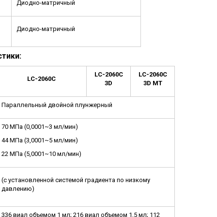
Диодно-матричный
Диодно-матричный
тики:
LC-2060C
LC-2060C
LC-2060C
3D
3D MT
Параллельный двойной плунжерный
70 МПа (0,0001~3 мл/мин)
44 МПа (3,0001~5 мл/мин)
22 МПа (5,0001~10 мл/мин)
(с установленной системой градиента по низкому
давлению)
336 виал объемом 1 мл; 216 виал объемом 1,5 мл; 112