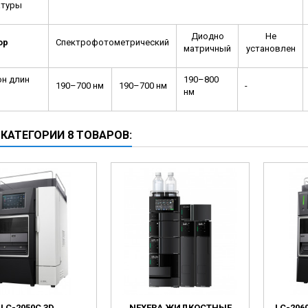
атуры
Диодно
Не
ор
Спектрофотометрический
матричный
установлен
он длин
190–800
190–700 нм
190–700 нм
-
нм
 КАТЕГОРИИ 8 ТОВАРОВ:
LC-2050C 3D
NEXERA ЖИДКОСТНЫЕ
LC-20