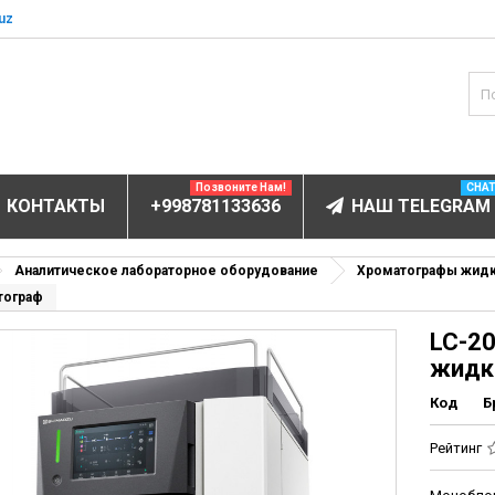
uz
Позвоните Нам!
CHA
КОНТАКТЫ
+998781133636
НАШ TELEGRAM
БОРУДОВАНИЕ
Аналитическое лабораторное оборудование
Хроматографы жид
тограф
ов и электролитов
LC-20
мунофлюоресцентный
жидк
мунохемилюминесцентные (ИХЛА)
Код
Б
чи
анализаторы
Рейтинг
пы