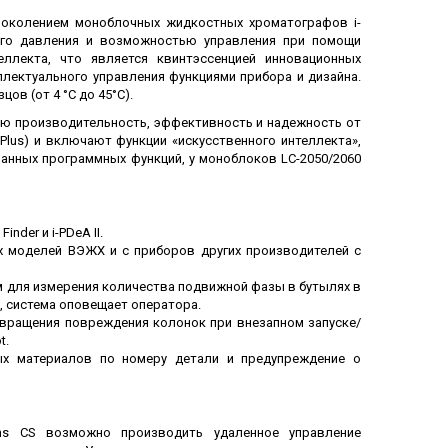
поколением моноблочных жидкостных хроматографов i-
его давления и возможностью управления при помощи
ллекта, что является квинтэссенцией инновационных
лектуального управления функциями прибора и дизайна.
ов (от 4 °C до 45°C).
ую производительность, эффективность и надежность от
i Plus) и включают функции «искусственного интеллекта»,
анных программных функций, у моноблоков LC-2050/2060
der и i-PDeA II.
х моделей ВЭЖХ и с приборов других производителей с
ом для измерения количества подвижной фазы в бутылях в
, система оповещает оператора.
твращения повреждения колонок при внезапном запуске/
t.
ых материалов по номеру детали и предупреждение о
ions CS возможно производить удаленное управление