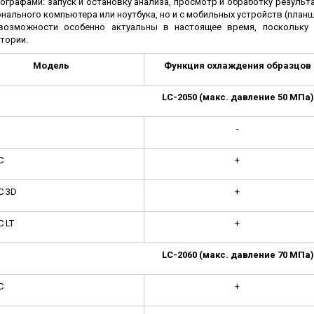
ографами: запуск и остановку анализа, просмотр и обработку результ
онального компьютера или ноутбука, но и с мобильных устройств (планш
возможности особенно актуальны в настоящее время, поскольку
тории.
Модель
Функция охлаждения образцов
LC
-2050 (макс. давление 50 МПа)
-
C
+
C 3D
+
C LT
+
LC
-2060 (макс. давление 70 МПа)
C
+