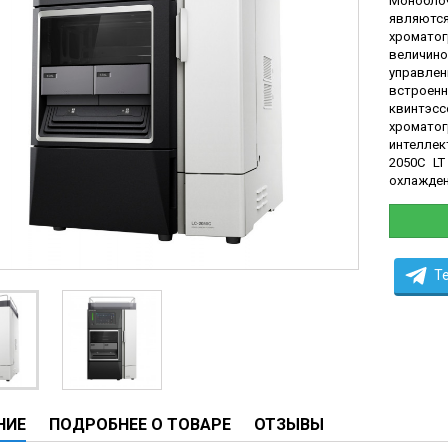
Монобло
ы
являютс
хромато
ие анализаторы
величин
управл
ы
встроенн
 новорожденных
квинтэс
хромат
ы и вошеры
интеллек
2050С LT
охлаждени
нта
ые и инфузионные
T
ы
оборудование и маммографы
овати
графы
НИЕ
ПОДРОБНЕЕ О ТОВАРЕ
ОТЗЫВЫ
лографы