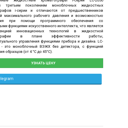
чные жидкостные хроматографы i-серии LC-2050
я третьим поколением моноблочных жидкостных
графов i-серии и отличаются от предшественников
ой максимального рабочего давления и возможностью
ения при помощи программного обеспечения со
ыми функциями искусственного интеллекта, что является
сенцией инновационных технологий в жидкостной
ографии в плане эффективности работы,
туального управления функциями прибора и дизайна. LC-
 - это моноблочный ВЭЖХ без детектора, с функцией
я образцов (от 4 °C до 45°C).
УЗНАТЬ ЦЕНУ
elegram