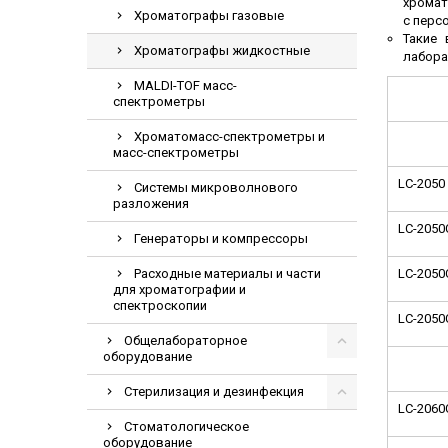
хромат
Хроматографы газовые
с перс
Такие 
Хроматографы жидкостные
лабора
MALDI-TOF масс-
спектрометры
Хроматомасс-спектрометры и
масс-спектрометры
LC-2050
Системы микроволнового
разложения
LC-2050
Генераторы и компрессоры
Расходные материалы и части
LC-2050
для хроматографии и
спектроскопии
LC-2050
Общелабораторное
оборудование
Стерилизация и дезинфекция
LC-2060
Стоматологическое
оборудование