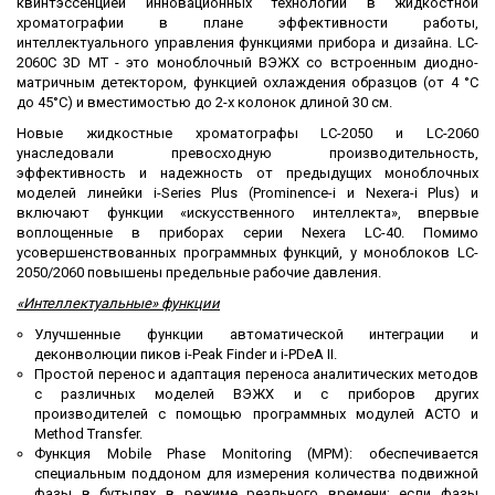
квинтэссенцией инновационных технологий в жидкостной
хроматографии в плане эффективности работы,
интеллектуального управления функциями прибора и дизайна. LC-
2060С 3D MT - это моноблочный ВЭЖХ со встроенным диодно-
матричным детектором, функцией охлаждения образцов (от 4 °C
до 45°C) и вместимостью до 2-х колонок длиной 30 см.
Новые жидкостные хроматографы LC-2050 и LC-2060
унаследовали превосходную производительность,
эффективность и надежность от предыдущих моноблочных
моделей линейки i-Series Plus (Prominence-i и Nexera-i Plus) и
включают функции «искусственного интеллекта», впервые
воплощенные в приборах серии Nexera LC-40. Помимо
усовершенствованных программных функций, у моноблоков LC-
2050/2060 повышены предельные рабочие давления.
«Интеллектуальные» функции
Улучшенные функции автоматической интеграции и
деконволюции пиков i-Peak Finder и i-PDeA II.
Простой перенос и адаптация переноса аналитических методов
с различных моделей ВЭЖХ и с приборов других
производителей с помощью программных модулей ACTO и
Method Transfer.
Функция Mobile Phase Monitoring (MPM): обеспечивается
специальным поддоном для измерения количества подвижной
фазы в бутылях в режиме реального времени; если фазы