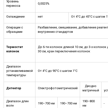
Уровень
0,0025%
переноса
Охлаждение
нет
От 4°C до 45°C с шагом 1
Операции с
Разбавление, смешивание, добавление реаген
образцами
внутренних стандартов
Термостат
До 6-ти колонок длиной 10 см, до 3-х колонок
колонок
30 см, кран переключения колонок
Диапазон
устанавливаемой
От 4°C до 90°C с шагом 1°C
температуры
Диодно
Детектор
Спектрофотометрический
матричный
ус
Диапазон длин
190–800
190–700 нм
190–700 нм
-
волн
нм