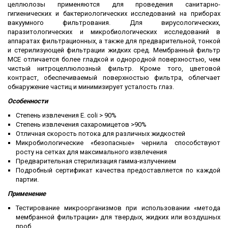
целлюлозы применяются для проведения санитарно-
гигиенических и бактериологических исследований на приборах
вакуумного фильтрования. Для вирусологических,
паразитологических и микробиологических исследований в
аппаратах фильтрационных, а также для предварительной, тонкой
и стерилизующей фильтрации жидких сред. Мембранный фильтр
MCE отличается более гладкой и однородной поверхностью, чем
чистый нитроцеллюлозный фильтр. Кроме того, цветовой
контраст, обеспечиваемый поверхностью фильтра, облегчает
обнаружение частиц и минимизирует усталость глаз.
Особенности
Степень извлечения E. coli > 90%
Степень извлечения сахаромицетов >90%
Отличная скорость потока для различных жидкостей
Микробиологические «безопасные» чернила способствуют
росту на сетках для максимального извлечения
Предварительная стерилизация гамма-излучением
Подробный сертификат качества предоставляется по каждой
партии.
Применение
Тестирование микроорганизмов при использовании «метода
мембранной фильтрации» для твердых, жидких или воздушных
проб