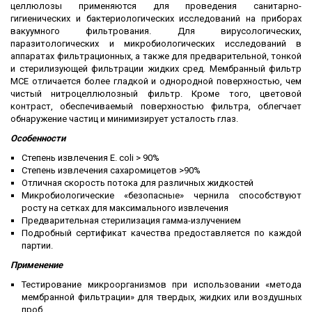
целлюлозы применяются для проведения санитарно-
гигиенических и бактериологических исследований на приборах
вакуумного фильтрования. Для вирусологических,
паразитологических и микробиологических исследований в
аппаратах фильтрационных, а также для предварительной, тонкой
и стерилизующей фильтрации жидких сред. Мембранный фильтр
MCE отличается более гладкой и однородной поверхностью, чем
чистый нитроцеллюлозный фильтр. Кроме того, цветовой
контраст, обеспечиваемый поверхностью фильтра, облегчает
обнаружение частиц и минимизирует усталость глаз.
Особенности
Степень извлечения E. coli > 90%
Степень извлечения сахаромицетов >90%
Отличная скорость потока для различных жидкостей
Микробиологические «безопасные» чернила способствуют
росту на сетках для максимального извлечения
Предварительная стерилизация гамма-излучением
Подробный сертификат качества предоставляется по каждой
партии.
Применение
Тестирование микроорганизмов при использовании «метода
мембранной фильтрации» для твердых, жидких или воздушных
проб