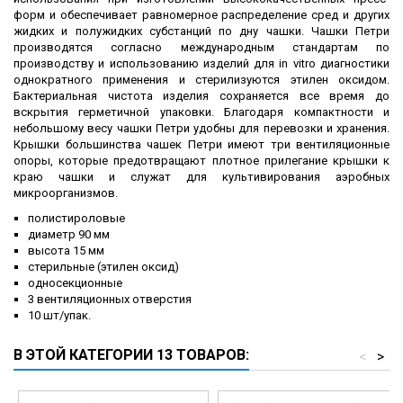
форм и обеспечивает равномерное распределение сред и других
жидких и полужидких субстанций по дну чашки. Чашки Петри
производятся согласно международным стандартам по
производству и использованию изделий для in vitro диагностики
однократного применения и стерилизуются этилен оксидом.
Бактериальная чистота изделия сохраняется все время до
вскрытия герметичной упаковки. Благодаря компактности и
небольшому весу чашки Петри удобны для перевозки и хранения.
Крышки большинства чашек Петри имеют три вентиляционные
опоры, которые предотвращают плотное прилегание крышки к
краю чашки и служат для культивирования аэробных
микроорганизмов.
полистироловые
диаметр 90 мм
высота 15 мм
стерильные (этилен оксид)
односекционные
3 вентиляционных отверстия
10 шт/упак.
В ЭТОЙ КАТЕГОРИИ 13 ТОВАРОВ:
<
>