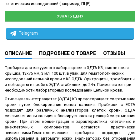
генетических исследований (например, ПЦР).
УЗНАТЬ ЦЕНУ
Telegram
ОПИСАНИЕ
ПОДРОБНЕЕ О ТОВАРЕ
ОТЗЫВЫ
Пробирки для вакуумного забора крови с ЭДТА K3, фиолетовая
крышка, 13х75 мм, 3 мл, 100 шт. в упак.
для гематологических
исследований цельной крови с К3 ЭДТА. Эритроциты, тромбоциты
и лейкоциты в пробе с ЭДТА стабильны до 24ч. Применяются при
необходимости лабораторных исследований цельной крови.
Э
тилендиаминтетраацетат (ЭДТА) К3 предотвращает свертывание
крови путем блокирования ионов кальция. Пробирки с EDTA
подходят для различных анализаторов клеток крови. ЭДТА
связывает ионы кальция и блокирует каскад реакций свертывания
крови. При этом концентрация и характеристики клеточных и
внеклеточных компонентов остаются практически
неизменными.Гематологические пробирки подходят для
использования в автоматических анализаторах без открывания