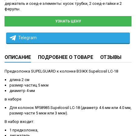
держатель и соед-е элементы: кусок трубки, 2 соед-е гайки и 2
ферулы.
УЗНАТЬ ЦЕНУ
Telegram
ОПИСАНИЕ
ПОДРОБНЕЕ О ТОВАРЕ
ОТЗЫВЫ
Предколонка SUPELGUARD к колонке ВЭЖХ Supelcosil LC-18
длина 2 см
размер частиц 5 мкм
диаметр 4 мм
в наборе
Для колонок №58985 Supelcosil LC-18 (диаметр 4.6 мм или 4.0 мм,
размер части 5 мкм или 3 мкм).
В набор входит:
1 предколонка,
держатель