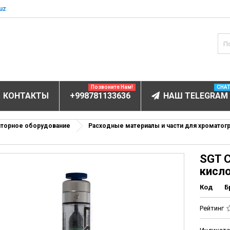
uz
Позвоните Нам!
CHA
КОНТАКТЫ
+998781133636
НАШ TELEGRAM
БОРУДОВАНИЕ
аторное оборудование
Расходные материалы и части для хроматог
ектролитов
SGT C
мунофлюоресцентный
кисл
мунохемилюминесцентные (ИХЛА)
Код
Б
чи
анализаторы
Рейтинг
пы