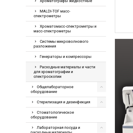
Хроматографы жидкостные
MALDI-TOF масс-
спектрометры
Хроматомасс-спектрометры и
масс-спектрометры
Системы микроволнового
разложения
Генераторы и компрессоры
Расходные материалы и части
для хроматографии и
спектроскопии
Общелабораторное
оборудование
Стерилизация и дезинфекция
Стоматологическое
оборудование
Лабораторная посуда и
расходные материалы