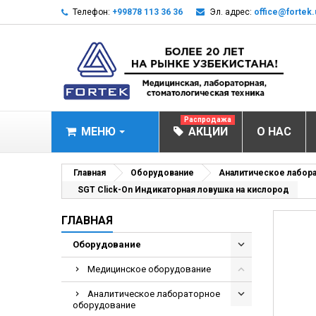
Телефон:
+99878 113 36 36
Эл. адрес:
office@fortek.
Распродажа
МЕНЮ
АКЦИИ
О НАС
МЕДИЦИНСКОЕ О
Главная
Оборудование
Аналитическое лабор
SGT Click-On Индикаторная ловушка на кислород
Анализаторы эл
ГЛАВНАЯ
Анализатор им
Анализаторы им
Оборудование
Анализаторы мо
Медицинское оборудование
Биохимические 
Аналитическое лабораторное
Видеокольпоско
оборудование