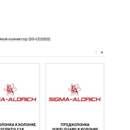
йной коннектор (SG-CO2020).
<
>
ЛОНКА К КОЛОНКЕ
ПРЕДКОЛОНКА
ЗАЖИМ
SCENTIS C18
SUPELGUARD К КОЛОНКЕ