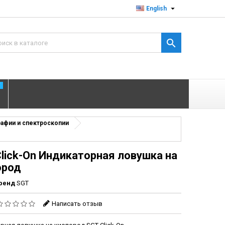

English

T
рафии и спектроскопии
lick-On Индикаторная ловушка на
ород
ренд
SGT
Написать отзыв