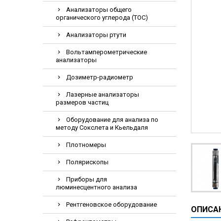
Видеоэндоскопи
Анализаторы общего
органического углерода (TOC)
Гематологическ
Анализаторы ртути
Дефибриллятор
Инкубаторы для
Вольтамперометрические
анализаторы
ИФА-анализатор
Дозиметр-радиометр
Коагулометрия
Лазерные анализаторы
ЛОР-Комбайны
размеров частиц
Мониторы пацие
Оборудование для анализа по
Насосы шприцев
методу Сокслета и Кьельдаля
ПЦР анализатор
Плотномеры
Рентгеновские 
Полярископы
Тракционные кр
Приборы для
УЗИ аппараты
люминесцентного анализа
Электрокардио
Рентгеновское оборудование
ОПИСА
Электроэнцефа