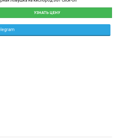
рная ловушка на кислород SGT Click-On
УЗНАТЬ ЦЕНУ
elegram