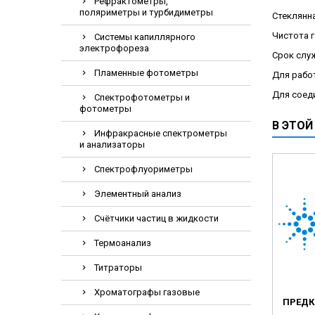
Рефрактометры,
Электрохирурги
поляриметры и турбидиметры
Стеклянна
Экстракторы
Чистота г
Системы капиллярного
электрофореза
Срок служ
Пламенные фотометры
Для работ
Для соед
Спектрофотометры и
фотометры
В ЭТОЙ
Инфракрасные спектрометры
и анализаторы
Спектрофлуориметры
Элементный анализ
Счётчики частиц в жидкости
Термоанализ
Титраторы
Хроматографы газовые
ПРЕДК