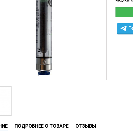
Индикато
ческие системы
ие анализаторы
ы
T
 новорожденных
ы и вошеры
нта
ые и инфузионные
ы
аппараты
овати
графы
НИЕ
ПОДРОБНЕЕ О ТОВАРЕ
ОТЗЫВЫ
лографы