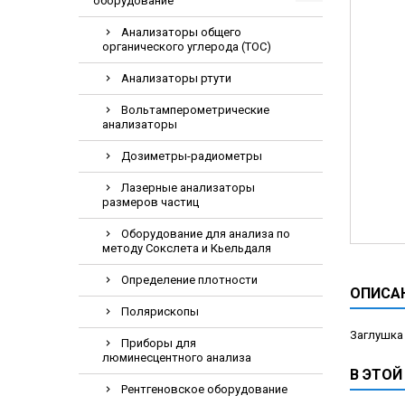
оборудование
Видеоэндоскоп
Анализаторы общего
Гематологическ
органического углерода (TOC)
Дефибриллятор
Анализаторы ртути
Инкубаторы для
Вольтамперометрические
ИФА-анализатор
анализаторы
Коагулометрия
Дозиметры-радиометры
ЛОР-Комбайны
Лазерные анализаторы
размеров частиц
Мониторы пацие
Насосы шприцев
Оборудование для анализа по
методу Сокслета и Кьельдаля
ПЦР анализатор
Определение плотности
Рентгеновское 
ОПИСА
Тракционные кр
Полярископы
Заглушка 
УЗИ аппараты
Приборы для
люминесцентного анализа
Электрокардио
В ЭТОЙ
Рентгеновское оборудование
Электроэнцефа