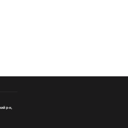
кий р-н,