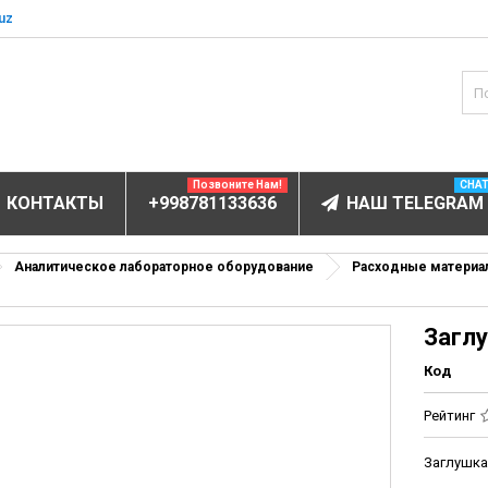
uz
Позвоните Нам!
CHA
КОНТАКТЫ
+998781133636
НАШ TELEGRAM
БОРУДОВАНИЕ
Аналитическое лабораторное оборудование
Расходные материал
ов и электролитов
Загл
мунофлюоресцентный
Код
мунохемилюминесцентные (ИХЛА)
чи
Рейтинг
анализаторы
Заглушка
пы