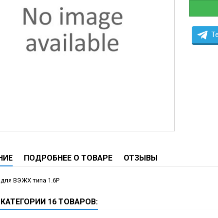
ы
ие анализаторы
T
ы
 новорожденных
ы и вошеры
нта
ые и инфузионные
ы
оборудование и маммографы
НИЕ
ПОДРОБНЕЕ О ТОВАРЕ
ОТЗЫВЫ
овати
для ВЭЖХ типа 1.6P
графы
 КАТЕГОРИИ 16 ТОВАРОВ:
лографы