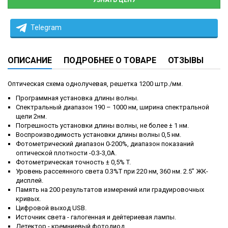
УЗНАТЬ ЦЕНУ
Telegram
ОПИСАНИЕ
ПОДРОБНЕЕ О ТОВАРЕ
ОТЗЫВЫ
Оптическая схема однолучевая, решетка 1200 штр./мм.
Программная установка длины волны.
Спектральный диапазон 190 – 1000 нм, ширина спектральной
щели 2нм.
Погрешность установки длины волны, не более ± 1 нм.
Воспроизводимость установки длины волны 0,5 нм.
Фотометрический диапазон 0-200%, диапазон показаний
оптической плотности -0.3-3,0A.
Фотометрическая точность ± 0,5% T.
Уровень рассеянного света 0.3%T при 220 нм, 360 нм. 2.5” ЖК-
дисплей.
Память на 200 результатов измерений или градуировочных
кривых.
Цифровой выход USB.
Источник света - галогенная и дейтериевая лампы.
Детектор - кремниевый фотодиод.