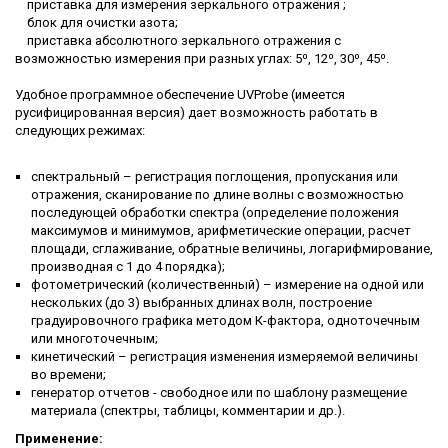
приставка для измерения зеркального отражения ;
блок для очистки азота;
приставка абсолютного зеркального отражения с
возможностью измерения при разных углах: 5⁰, 12⁰, 30⁰, 45⁰.
Удобное программное обеспечение UVProbe (имеется
русифицированная версия) дает возможность работать в
следующих режимах:
спектральный – регистрация поглощения, пропускания или
отражения, сканирование по длине волны с возможностью
последующей обработки спектра (определение положения
максимумов и минимумов, арифметические операции, расчет
площади, сглаживание, обратные величины, логарифмирование,
производная с 1 до 4 порядка);
фотометрический (количественный) – измерение на одной или
нескольких (до 3) выбранных длинах волн, построение
градуировочного графика методом К-фактора, одноточечным
или многоточечным;
кинетический – регистрация изменения измеряемой величины
во времени;
генератор отчетов - свободное или по шаблону размещение
материала (спектры, таблицы, комментарии и др.).
Применение: