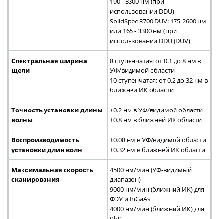
190 - 3300 нм (при
использовании DDU)
SolidSpec 3700 DUV: 175-2600 нм
или 165 - 3300 нм (при
использовании DDU (DUV)
Спектральная ширина
8 ступенчатая: от 0.1 до 8 нм в
щели
УФ/видимой области
10 ступенчатая: от 0.2 до 32 нм в
ближней ИК области
Точность установки длины
±0.2 нм в УФ/видимой области
волны
±0.8 нм в ближней ИК области
Воспроизводимость
±0.08 нм в УФ/видимой области
установки длин волн
±0.32 нм в ближней ИК области
Максимальная скорость
4500 нм/мин (УФ-видимый
сканирования
диапазон)
9000 нм/мин (ближний ИК) для
ФЭУ и InGaAs
4000 нм/мин (ближний ИК) для
PbS