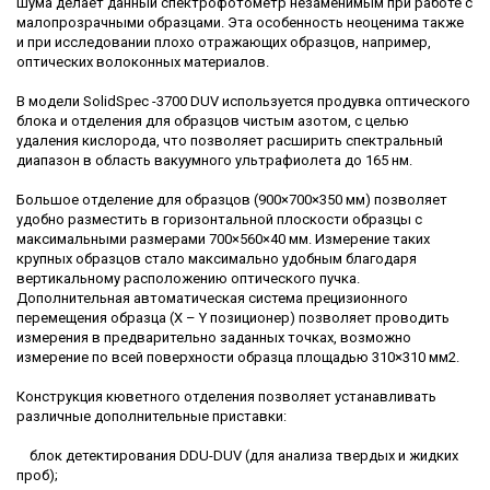
шума делает данный спектрофотометр незаменимым при работе с
малопрозрачными образцами. Эта особенность неоценима также
и при исследовании плохо отражающих образцов, например,
оптических волоконных материалов.
В модели SolidSpec -3700 DUV используется продувка оптического
блока и отделения для образцов чистым азотом, с целью
удаления кислорода, что позволяет расширить спектральный
диапазон в область вакуумного ультрафиолета до 165 нм.
Большое отделение для образцов (900×700×350 мм) позволяет
удобно разместить в горизонтальной плоскости образцы с
максимальными размерами 700×560×40 мм. Измерение таких
крупных образцов стало максимально удобным благодаря
вертикальному расположению оптического пучка.
Дополнительная автоматическая система прецизионного
перемещения образца (X – Y позиционер) позволяет проводить
измерения в предварительно заданных точках, возможно
измерение по всей поверхности образца площадью 310×310 мм2.
Конструкция кюветного отделения позволяет устанавливать
различные дополнительные приставки:
блок детектирования DDU-DUV (для анализа твердых и жидких
проб);