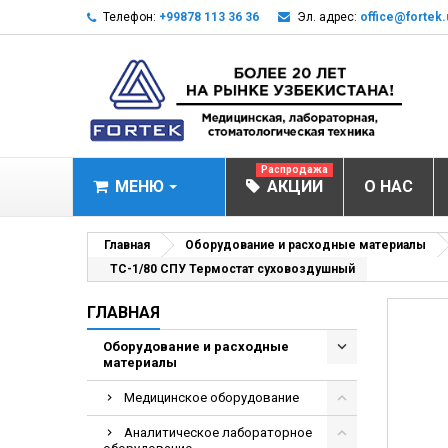
Телефон:
+99878 113 36 36
Эл. адрес:
office@fortek.
Распродажа
МЕНЮ
АКЦИИ
О НАС
МЕДИЦИНСКОЕ О
Главная
Оборудование и расходные материалы
ТС-1/80 СПУ Термостат суховоздушный
Анализаторы газ
ГЛАВНАЯ
Анализатор им
Анализаторы им
Оборудование и расходные
материалы
Анализаторы мо
Медицинское оборудование
Биохимические 
Видеокольпоско
Аналитическое лабораторное