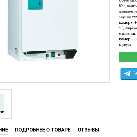
Объем рабо
ы
80 л, камер
диапазон
ре
ие анализаторы
те
задания
ы
камеры +
°С,
напряже
 новорожденных
максималь
камеры 39
ы и вошеры
корпуса
.
нта
T
ые и инфузионные
ы
оборудование и маммографы
овати
графы
НИЕ
ПОДРОБНЕЕ О ТОВАРЕ
ОТЗЫВЫ
лографы