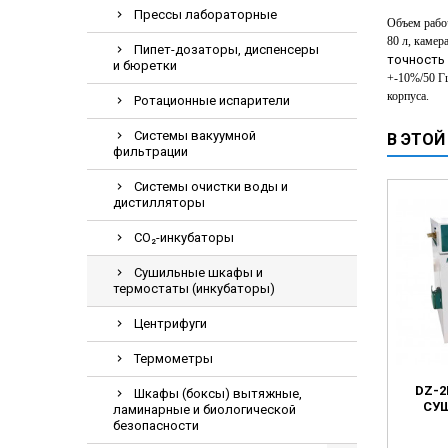
Прессы лабораторные
Электрохирурги
Объем рабо
80 л, камер
Экстракторы нук
Пипет-дозаторы, диспенсеры
точность
и бюретки
+
-
10%/50 Г
корпуса
.
Ротационные испарители
Системы вакуумной
В ЭТОЙ
фильтрации
Системы очистки воды и
дистилляторы
СО₂-инкубаторы
Сушильные шкафы и
термостаты (инкубаторы)
Центрифуги
Термометры
DZ-2
Шкафы (боксы) вытяжные,
СУ
ламинарные и биологической
безопасности