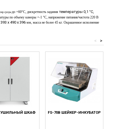
температуры 0,1 °С,
до +60°С, дискретность задания
окр.среды
ратуры по объему камеры +
-
1 °С,
напряжение питания/частота 220 В
93 х 490 х 396
мм, масса не более 45 кг. Окрашенное исполнение
<
>
 СУШИЛЬНЫЙ ШКАФ
FS-70B ШЕЙКЕР-ИНКУБАТОР
BD 1
ЕС
К