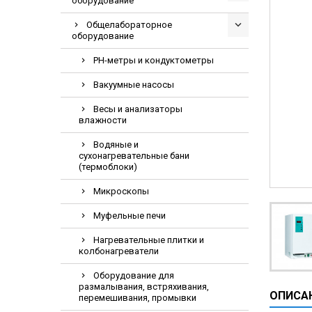
оборудование
Видеоэндоскоп
Общелабораторное
Гематологическ
оборудование
Дефибриллятор
PH-метры и кондуктометры
Инкубаторы для
Вакуумные насосы
ИФА-анализатор
Весы и анализаторы
Коагулометрия
влажности
ЛОР-Комбайны
Водяные и
сухонагревательные бани
Мониторы пацие
(термоблоки)
Насосы шприцев
Микроскопы
ПЦР анализатор
Муфельные печи
Рентгеновское 
Тракционные кр
Нагревательные плитки и
колбонагреватели
УЗИ аппараты
Оборудование для
Электрокардио
размалывания, встряхивания,
ОПИСА
перемешивания, промывки
Электроэнцефа