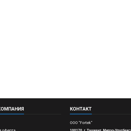
КОМПАНИЯ
КОНТАКТ
OOO "Fortek"
я оферта
100170, г. Ташкент, Мирзо-Улугбекс