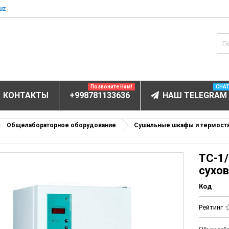
uz
Позвоните Нам!
CHA
КОНТАКТЫ
+998781133636
НАШ TELEGRAM
БОРУДОВАНИЕ
Общелабораторное оборудование
Сушильные шкафы и термоста
ов и электролитов
ТС-1
мунофлюоресцентный
сухо
мунохемилюминесцентные (ИХЛА)
Код
чи
анализаторы
Рейтинг
пы