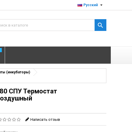

Русский

T
ты (инкубаторы)
/80 СПУ Термостат
воздушный
Написать отзыв