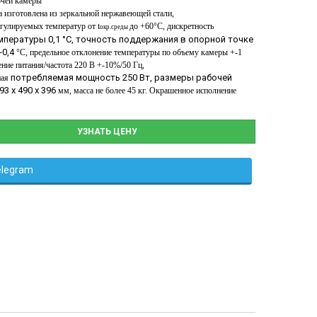
чей камеры
а изготовлена из зеркальной нержавеющей стали,
гулируемых температур от t
до +60°С, дискретность
окр.среды
мпературы 0,1 °С, точность поддержания в опорной точке
-0,4
°С, предельное отклонение температуры по объему камеры +
-
1
ние питания/частота 220 В +
-
10%/50 Гц,
потребляемая мощность 250 Вт, размеры рабочей
ная
3 х 490 х 396
мм, масса не более 45 кг. Окрашенное исполнение
УЗНАТЬ ЦЕНУ
elegram