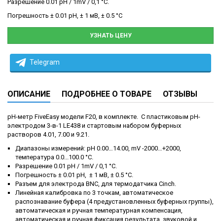
Разрешение 0.01 pH / 1mV / 0,1 °C.
Погрешность ± 0.01 pH, ± 1 мВ, ± 0.5 °C
УЗНАТЬ ЦЕНУ
Telegram
ОПИСАНИЕ
ПОДРОБНЕЕ О ТОВАРЕ
ОТЗЫВЫ
pH-метр FiveEasy модели F20, в комплекте. С пластиковым pH-
электродом 3-в-1 LE438 и стартовым набором буферных
растворов 4.01, 7.00 и 9.21.
Диапазоны измерений: pH 0.00…14.00, mV -2000…+2000,
температура 0.0...100.0 °C.
Разрешение 0.01 pH / 1mV / 0,1 °C.
Погрешность ± 0.01 pH, ± 1 мВ, ± 0.5 °C.
Разъем для электрода BNC, для термодатчика Cinch.
Линейная калибровка по 3 точкам, автоматическое
распознавание буфера (4 предустановленных буферных группы),
автоматическая и ручная температурная компенсация,
автоматическая и ручная фиксация результата, звуковой и