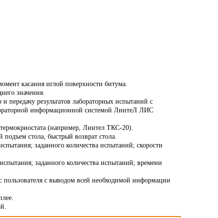
омент касания иглой поверхности битума.
днего значения.
 и передачу результатов лабораторных испытаний с
лабораторной информационной системой ЛинтеЛ ЛИС
термокриостата (например, Линтел ТКС-20).
 подъем стола, быстрый возврат стола.
испытания; заданного количества испытаний; скорости
испытания; заданного количества испытаний; времени
 пользователя с выводом всей необходимой информации
плее.
й.