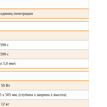
0 единиц пенетрации
3599 c
3599 c
до 5,0 мм/с
 50 Вт
5 х 505 мм, (глубина х ширина х высота)
 12 кг