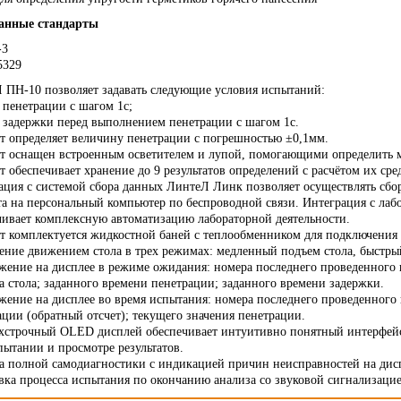
ческие коагуляторы
анные стандарты
-3
5329
 ПН-10 позволяет задавать следующие условия испытаний:
я пенетрации с шагом 1с;
я задержки перед выполнением пенетрации с шагом 1с.
т определяет величину пенетрации с погрешностью ±0,1мм.
т оснащен встроенным осветителем и лупой, помогающими определить м
 обеспечивает хранение до 9 результатов определений с расчётом их сре
ация с системой сбора данных ЛинтеЛ Линк позволяет осуществлять сбор
та на персональный компьютер по беспроводной связи. Интеграция с 
чивает комплексную автоматизацию лабораторной деятельности.
т комплектуется жидкостной баней с теплообменником для подключения 
ение движением стола в трех режимах: медленный подъем стола, быстрый
жение на дисплее в режиме ожидания: номера последнего проведенного 
а стола; заданного времени пенетрации; заданного времени задержки.
жение на дисплее во время испытания: номера последнего проведенного 
ации (обратный отсчет); текущего значения пенетрации.
хстрочный OLED дисплей обеспечивает интуитивно понятный интерфейс
пытании и просмотре результатов.
а полной самодиагностики с индикацией причин неисправностей на дис
вка процесса испытания по окончанию анализа со звуковой сигнализацие