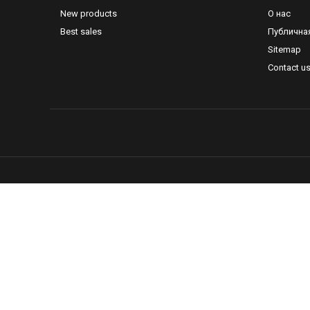
New products
О нас
Best sales
Публична
Sitemap
Contact u