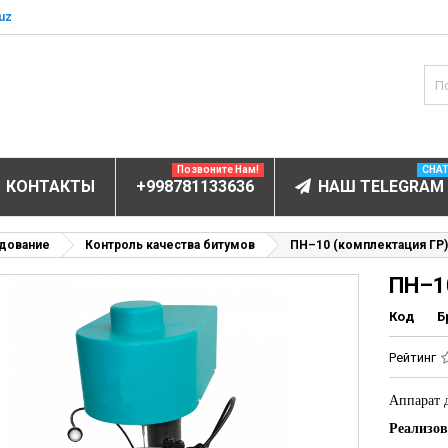
uz
Позвоните Нам!
CHA
КОНТАКТЫ
+998781133636
НАШ TELEGRAM
БОРУДОВАНИЕ
дование
Контроль качества битумов
ПН–10 (комплектация ГР)
ПН–1
ектролитов
мунофлюоресцентный
Код
Б
мунохемилюминесцентные (ИХЛА)
Рейтинг
чи
Аппарат 
анализаторы
Реализо
пы