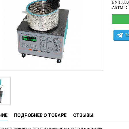
EN 13880
ческие системы
ASTM D 
ие анализаторы
ы
 новорожденных
T
ы и вошеры
нта
ые и инфузионные
ы
аппараты
овати
НИЕ
ПОДРОБНЕЕ О ТОВАРЕ
ОТЗЫВЫ
графы
лографы
ля определения упругости герметиков горячего нанесения