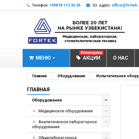
Телефон:
+99878 113 36 36
Эл. адрес:
office@fortek.
Распродажа
МЕНЮ
АКЦИИ
О НАС
МЕДИЦИНСКОЕ О
Главная
Оборудование
Испытательное обору
Анализаторы эл
ГЛАВНАЯ
Анализатор им
Оборудование
Анализаторы им
Медицинское оборудование
Анализаторы мо
Аналитическое лабораторное
Биохимические 
оборудование
Видеокольпоско
Общелабораторное