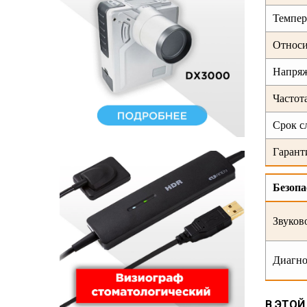
Темпер
Относи
Напряж
Частот
Срок 
Гарант
Безопа
Звуков
Диагно
В ЭТОЙ