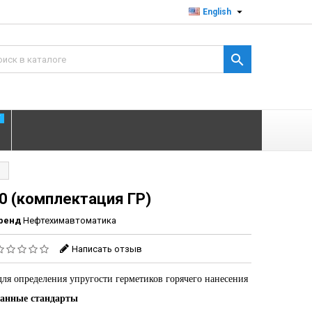

English

T
0 (комплектация ГР)
ренд
Нефтехимавтоматика
Написать отзыв
для определения упругости герметиков горячего нанесения
ванные стандарты