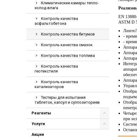
Климатические камеры тепло-
Электрохирурги
холод-влага
Реализов
Экстракторы
EN 13880
Контроль качества
ASTM D 
асфальтобетона
ЛинтеЛ
Контроль качества битумов
- врем
- врем
Контроль качества смазок
Аппара
Аппара
Контроль качества топлива
Аппарат
Интегр
Контроль качества
аппара
геотекстиля
обеспе
Аппара
Контроль качества
Управл
катализаторов
Отобра
подъем
Тестеры для испытания
таблеток, капсул и суппозиториев
Отобра
пенетр
Реагенты
Четыре
при ис
Услуги
Систем
Остано
Акции