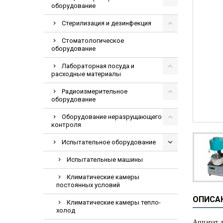
оборудование
Видеоэндоскопи
Гематологическ
Стерилизация и дезинфекция
Дефибриллятор
Стоматологическое
оборудование
Инкубаторы для
Лабораторная посуда и
ИФА-анализатор
расходные материалы
Коагулометрия
Радиоизмерительное
ЛОР-Комбайны
оборудование
Мониторы пацие
Оборудование неразрущающего
контроля
Насосы шприцев
ПЦР анализатор
Испытательное оборудование
Рентгеновские 
Испытательные машины
Тракционные кр
Климатические камеры
постоянных условий
УЗИ аппараты
ОПИСА
Электрокардио
Климатические камеры тепло-
холод
Электроэнцефа
Аппарат д