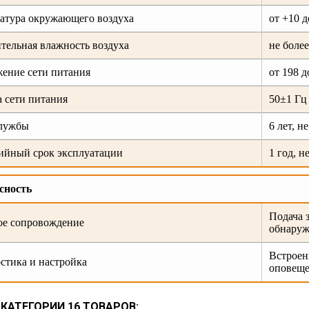
атура окружающего воздуха
от +10 д
тельная влажность воздуха
не боле
ение сети питания
от 198 д
а сети питания
50±1 Гц
службы
6 лет, н
ийный срок эксплуатации
1 год, н
сность
Подача 
ое сопровождение
обнаруж
Встроен
стика и настройка
оповеще
 КАТЕГОРИИ 16 ТОВАРОВ: