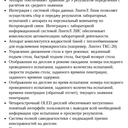
Аппарат обеспечивает хранение до 9 результатов определений с
расчётом их среднего значения.
Интеграция с системой сбора данных ЛинтеЛ Линк позволяет
осуществлять сбор и передачу результатов лабораторных
испытаний с аппарата на персональный компьютер по
беспроводной связи. Интеграция с лабораторной
информационной системой ЛинтеЛ ЛИС обеспечивает
комплексную автоматизацию лабораторной деятельности.
Аппарат комплектуется жидкостной баней с теплообменником
для подключения термокриостата (например, Линтел ТКС-20).
Управление движением стола в трех режимах: медленный
подъем стола, быстрый подъем стола, быстрый возврат стола.
Отображение на дисплее в режиме ожидания: номера последнего
проведенного испытания; заданного количества испытаний;
скорости подъема стола; заданного времени пенетрации;
заданного времени задержки.
Отображение на дисплее во время испытания: номера последнего
проведенного испытания; заданного количества испытаний;
времени пенетрации (обратный отсчет); текущего значения
пенетрации.
Четырехстрочный OLED дисплей обеспечивает интуитивно
понятный интерфейс пользователя с выводом всей необходимой
информации при испытании и просмотре результатов.
Система полной самодиагностики с индикацией причин
неисправностей на дисплее.