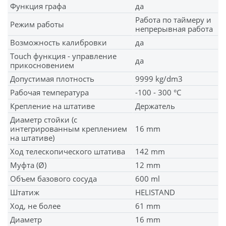
Функция графа
да
Работа по таймеру и
Режим работы
непрерывная работа
Возможность калибровки
да
Touch функция - управление
да
прикосновением
Допустимая плотность
9999 kg/dm3
Рабочая температура
-100 - 300 °C
Крепление на штативe
Держатель
Диаметр стойки (с
интегрированным креплением
16 mm
на штативе)
Ход телескопического штатива
142 mm
Муфта (Ø)
12 mm
Объем базового сосуда
600 ml
Штатиж
HELISTAND
Ход, не более
61 mm
Диаметр
16 mm