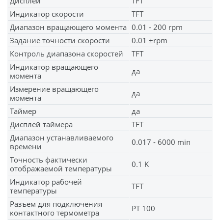
Дисплей
TFT
Индикатор скорости
TFT
Диапазон вращающего момента
0.01 - 200 rpm
Задание точности скорости
0.01 ±rpm
Контроль диапазона скоростей
TFT
Индикатор вращающего
да
момента
Измерение вращающего
да
момента
Таймер
да
Дисплей таймера
TFT
Диапазон устанавливаемого
0.017 - 6000 min
времени
Точность фактически
0.1 K
отображаемой температуры
Индикатор рабочей
TFT
температуры
Разъем для подключения
PT 100
контактного термометра