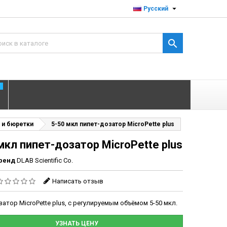

Русский

T
 и бюретки
5-50 мкл пипет-дозатор MicroPette plus
мкл пипет-дозатор MicroPette plus
ренд
DLAB Scientific Co.
Написать отзыв
атор MicroPette plus, с регулируемым объёмом 5-50 мкл.
УЗНАТЬ ЦЕНУ