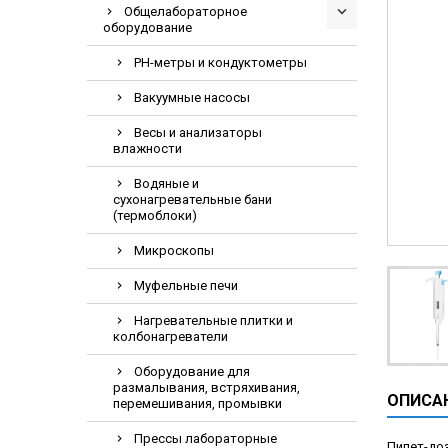
Общелабораторное
Видеоэндоскоп
оборудование
Гематологическ
PH-метры и кондуктометры
Дефибриллятор
Вакуумные насосы
Инкубаторы для
Весы и анализаторы
ИФА-анализатор
влажности
Коагулометрия
Водяные и
ЛОР-Комбайны
сухонагревательные бани
(термоблоки)
Мониторы пацие
Микроскопы
Насосы шприцев
ПЦР анализатор
Муфельные печи
Рентгеновское 
Нагревательные плитки и
колбонагреватели
Тракционные кр
Оборудование для
УЗИ аппараты
размалывания, встряхивания,
ОПИСА
перемешивания, промывки
Электрокардио
Электроэнцефа
Прессы лабораторные
Пипет-доз