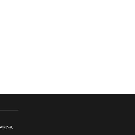
кий р-н,