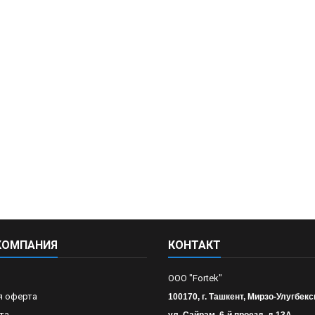
КОМПАНИЯ
КОНТАКТ
OOO "Fortek"
я оферта
100170, г. Ташкент, Мирзо-Улугбекс
та