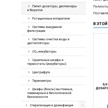
Электрохирурги
Пипет-дозаторы, диспенсеры
Полность
и бюретки
Экстракторы нук
Поставля
Ротационные испарители
В ЭТОЙ
Системы вакуумной
фильтрации
Системы очистки воды и
дистилляторы
СО₂-инкубаторы
Сушильные шкафы и
термостаты (инкубаторы)
Центрифуги
Термометры
0,5
ДОЗАТО
Шкафы (боксы) вытяжные,
ламинарные и биологической
безопасности
Стерилизация и дезинфекция