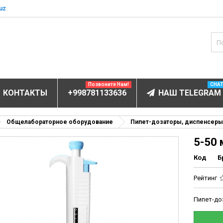
uz
Позвоните Нам!
CHA
КОНТАКТЫ
+998781133636
НАШ TELEGRAM
БОРУДОВАНИЕ
Общелабораторное оборудование
Пипет-дозаторы, диспенсеры
5-50 
ов и электролитов
мунофлюоресцентный
Код
Б
мунохемилюминесцентные (ИХЛА)
Рейтинг
чи
Пипет-доз
анализаторы
пы