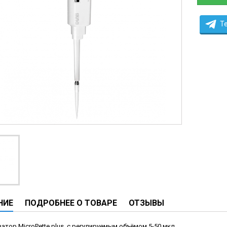
ы
ие анализаторы
T
ы
 новорожденных
ы и вошеры
нта
ые и инфузионные
ы
оборудование и маммографы
овати
НИЕ
ПОДРОБНЕЕ О ТОВАРЕ
ОТЗЫВЫ
графы
лографы
атор MicroPette plus, с регулируемым объёмом 5-50 мкл.