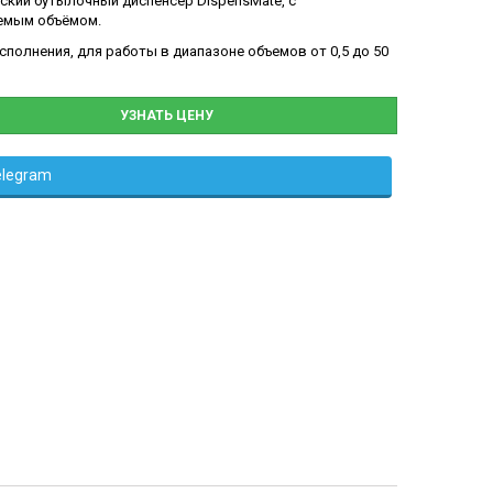
ский бутылочный диспенсер DispensMate, с
емым объёмом.
сполнения, для работы в диапазоне объемов от 0,5 до 50
УЗНАТЬ ЦЕНУ
elegram