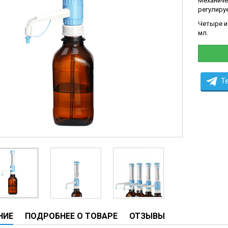
Механиче
ы
регулиру
ие анализаторы
Четыре и
мл.
ы
 новорожденных
ы и вошеры
T
нта
ые и инфузионные
ы
оборудование и маммографы
овати
графы
НИЕ
ПОДРОБНЕЕ О ТОВАРЕ
ОТЗЫВЫ
лографы