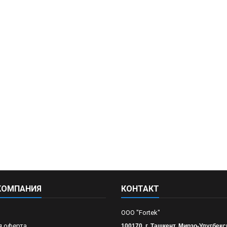
КОМПАНИЯ
КОНТАКТ
OOO "Fortek"
я оферта
100170, г. Ташкент, Мирзо-Улугбекс