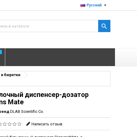

Русский

T
 и бюретки
лочный диспенсер-дозатор
ns Mate
ренд
DLAB Scientific Co.
Написать отзыв