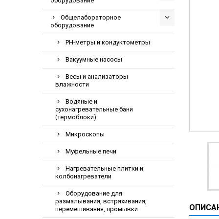
оборудование
Видеоэндоскоп
Общелабораторное
Гематологическ
оборудование
Дефибриллятор
PH-метры и кондуктометры
Инкубаторы для
Вакуумные насосы
ИФА-анализатор
Весы и анализаторы
Коагулометрия
влажности
ЛОР-Комбайны
Водяные и
сухонагревательные бани
Мониторы пацие
(термоблоки)
Насосы шприцев
Микроскопы
ПЦР анализатор
Муфельные печи
Рентгеновское 
Тракционные кр
Нагревательные плитки и
колбонагреватели
УЗИ аппараты
Оборудование для
Электрокардио
размалывания, встряхивания,
ОПИСА
перемешивания, промывки
Электроэнцефа