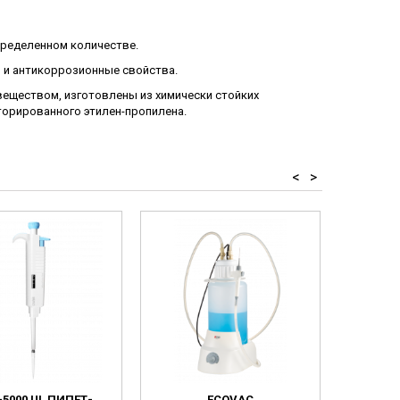
пределенном количестве.
 и антикоррозионные свойства.
еществом, изготовлены из химически стойких
торированного этилен-пропилена.
<
>
-5000 UL ПИПЕТ-
ECOVAC
10-100 