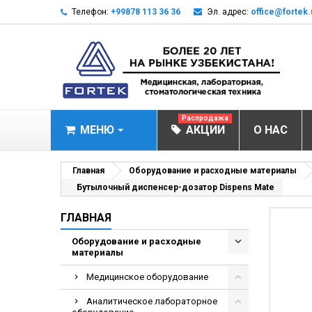
Телефон:
+99878 113 36 36
Эл. адрес:
office@fortek.
Распродажа
МЕНЮ
АКЦИИ
О НАС
МЕДИЦИНСКОЕ О
Главная
Оборудование и расходные материалы
Бутылочный диспенсер-дозатор Dispens Mate
Анализаторы газ
ГЛАВНАЯ
Анализатор им
Анализаторы им
Оборудование и расходные
материалы
Анализаторы мо
Медицинское оборудование
Биохимические 
Видеокольпоско
Аналитическое лабораторное