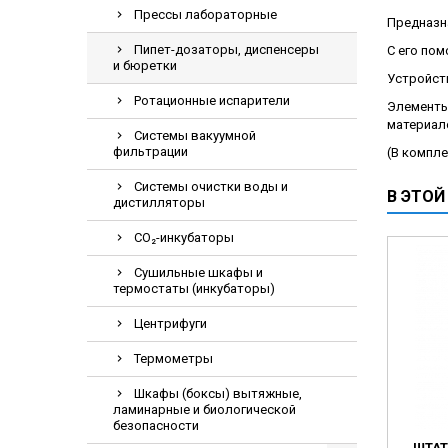
Прессы лабораторные
Электрохирурги
Предназна
Экстракторы нук
Пипет-дозаторы, диспенсеры
С его по
и бюретки
Устройст
Ротационные испарители
Элементы
материал
Системы вакуумной
фильтрации
(В компле
Системы очистки воды и
В ЭТОЙ
дистилляторы
СО₂-инкубаторы
Сушильные шкафы и
термостаты (инкубаторы)
Центрифуги
Термометры
Шкафы (боксы) вытяжные,
ламинарные и биологической
безопасности
ШТАТ