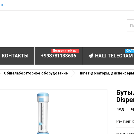
uz
Позвоните Нам!
CHA
КОНТАКТЫ
+998781133636
НАШ TELEGRAM
БОРУДОВАНИЕ
Общелабораторное оборудование
Пипет-дозаторы, диспенсеры
ов и электролитов
Буты
мунофлюоресцентный
Dispe
мунохемилюминесцентные (ИХЛА)
Код
Б
чи
анализаторы
Рейтинг
пы