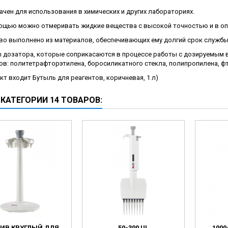
ческие коагуляторы
чен для использования в химических и других лабораториях.
леиновых кислот
мощью можно отмеривать жидкие вещества с высокой точностью и в о
во выполнено из материалов, обеспечивающих ему долгий срок службы
 дозатора, которые соприкасаются в процессе работы с дозируемым в
ов: политетрафторэтилена, боросиликатного стекла, полипропилена, ф
кт входит Бутыль для реагентов, коричневая, 1 л)
 КАТЕГОРИИ 14 ТОВАРОВ:
ИВ КРУГЛЫЙ ДЛЯ
50-300 UL
1000