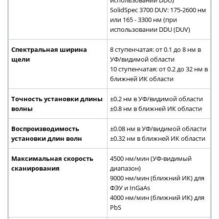
использовании DDU)
SolidSpec 3700 DUV: 175-2600 нм
или 165 - 3300 нм (при
использовании DDU (DUV)
Спектральная ширина
8 ступенчатая: от 0.1 до 8 нм в
щели
УФ/видимой области
10 ступенчатая: от 0.2 до 32 нм в
ближней ИК области
Точность установки длины
±0.2 нм в УФ/видимой области
волны
±0.8 нм в ближней ИК области
Воспроизводимость
±0.08 нм в УФ/видимой области
установки длин волн
±0.32 нм в ближней ИК области
Максимальная скорость
4500 нм/мин (УФ-видимый
сканирования
диапазон)
9000 нм/мин (ближний ИК) для
ФЭУ и InGaAs
4000 нм/мин (ближний ИК) для
PbS