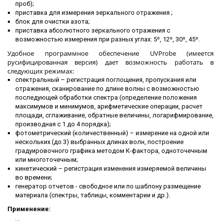
проб);
приставка для измерения зеркального отражения ;
блок для очистки азота;
приставка абсолютного зеркального отражения с
возможностью измерения при разных углах: 5⁰, 12⁰, 30⁰, 45⁰.
Удобное программное обеспечение UVProbe (имеется
русифицированная версия) дает возможность работать в
следующих режимах:
спектральный – регистрация поглощения, пропускания или
отражения, сканирование по длине волны с возможностью
последующей обработки спектра (определение положения
максимумов и минимумов, арифметические операции, расчет
площади, сглаживание, обратные величины, логарифмирование,
производная с 1 до 4 порядка);
фотометрический (количественный) – измерение на одной или
нескольких (до 3) выбранных длинах волн, построение
градуировочного графика методом К-фактора, одноточечным
или многоточечным;
кинетический – регистрация изменения измеряемой величины
во времени;
генератор отчетов - свободное или по шаблону размещение
материала (спектры, таблицы, комментарии и др.).
Применение: