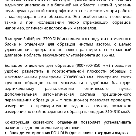
видимого диапазона и в ближней ИК области. Низкий уровень
шума делает данный спектрофотометр незаменимым при работе
с малопрозрачными образцами. Эта особенность неоценима
также и при исследовании плохо отражающих образцов,
например, оптических волоконных материалов.
В модели SolidSpec -3700 DUV используется продувка оптического
блока и отделения для образцов чистым азотом, с целью
удаления кислорода, что позволяет расширить спектральный
диапазон в область вакуумного ультрафиолета до 165 нм.
Большое отделение для образцов (900×700×350 мм) позволяет
удобно разместить в горизонтальной плоскости образцы с
максимальными размерами 700×560×40 мм. Измерение таких
крупных образцов стало максимально удобным благодаря
вертикальному расположению оптического пучка.
Дополнительная автоматическая система прецизионного
перемещения образца (X – Y позиционер)
позволяет проводить
измерения в предварительно заданных точках, возможно
измерение по всей поверхности образца площадью 310×310 мм
.
2
Конструкция кюветного отделения позволяет устанавливать
различные дополнительные приставки:
блок детектирования DDU-DUV (для анализа твердых и жидких