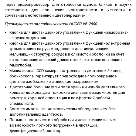
через видеопроцессор для отработки шумов, бликов и других
артефактов для повышения контрастности и четкости в
сочетании с естественной цветопередачей.
Преимущества видеобронхоскопа HUGER VB-2600:
Кнопка для дистанционного управления функцией «заморозка»
на ручке эндоскопа.
Кнопка для дистанционного управления функцией «электронная
хромоскопия» на ручке эндоскопа для визуализации
мельчайших структур сосудов и слизистой оболочки за счет
использования значений длины волны, которые поглощает
гемоглобин.
Миниатюрная CCD камера, встроенная в дистальный конец
бронхоскопа, гарантирует превосходное полноэкранное
цветное изображение с высоким разрешением
Достаточно большие углы поля зрения и изгиба дистального
конца эндоскопа дают широкий диапазон возможностей для
осмотра, хорошей ориентации и комфортной работы
специалиста.
Совместимость с эндоскопическим оборудованием без
дополнительных адаптеров.
Повышенное качество обработки и дезинфекции за счет
возможности полного погружения в чистящий,
дезинфицирующий раствор.