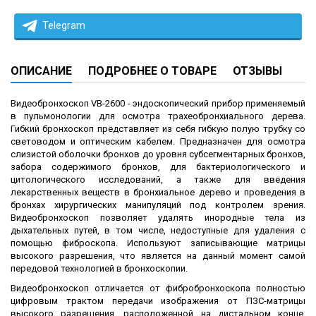
Telegram
ОПИСАНИЕ
ПОДРОБНЕЕ О ТОВАРЕ
ОТЗЫВЫ
Видеобронхоскоп VB-2600 - эндоскопический прибор применяемый
в пульмонологии для осмотра трахеобронхиального дерева.
Гибкий бронхоскоп представляет из себя гибкую полую трубку со
световодом и оптическим кабелем. Предназначен для осмотра
слизистой оболочки бронхов до уровня субсегментарных бронхов,
забора содержимого бронхов, для бактериологического и
цитологического исследований, а также для введения
лекарственных веществ в бронхиальное дерево и проведения в
бронхах хирургических манипуляций под контролем зрения.
Видеобронхоскоп позволяет удалять инородные тела из
дыхательных путей, в том числе, недоступные для удаления с
помощью фиброскопа. Используют записывающие матрицы
высокого разрешения, что является на данный момент самой
передовой технологией в бронхоскопии.
Видеобронхоскоп отличается от фибробронхоскопа полностью
цифровым трактом передачи изображения от ПЗС-матрицы
высокого разрешения, расположенной на дистальном конце,