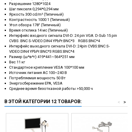
Разрешение 1280*1024
Шаг пикселя 0,294*0,294 мм
Яркость 300 cd/m² (Типичный)
Контрастность 1000:1 (Типичный)
Угол обзора 178° (Типичный)
Время отклика 14 мс (Типичный)
Интерфейс входного сигнала DVI-D: 24 pin VGA: D-Sub 15 pin
CVBS: BNC S-VIDEO:DIN4 YPbPr:BNC*3 RGBS:BNC*4
Интерфейс выходного сигнала DVI-D: 24pin CVBS:BNC S-
VIDEO:DIN4 YPbPr:BNC*3 RGBS:BNC*4
Размер (ш*в*г) 419*441~564*251 мм
Вес 11 кг
Стандартное крепление VESA 100*100 мм
Источник питания AC 100~240 В
Потребляемая мощность 50 Вт
Энергосбережение EPA, VESA
Среднее время безотказной работы >50,000 ч
В ЭТОЙ КАТЕГОРИИ 12 ТОВАРОВ:
<
>