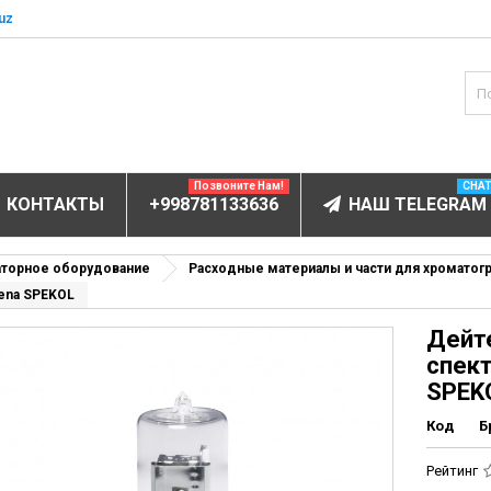
uz
Позвоните Нам!
CHA
КОНТАКТЫ
+998781133636
НАШ TELEGRAM
БОРУДОВАНИЕ
аторное оборудование
Расходные материалы и части для хроматог
Jena SPEKOL
ектролитов
Дейт
мунофлюоресцентный
спект
мунохемилюминесцентные (ИХЛА)
SPEK
чи
Код
Б
анализаторы
Рейтинг
пы