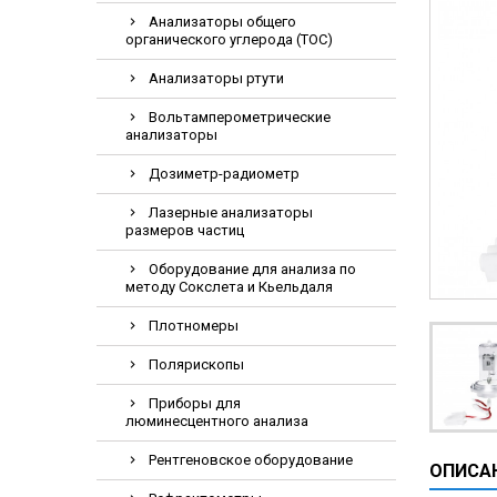
Видеоэндоскопи
Анализаторы общего
органического углерода (TOC)
Гематологическ
Анализаторы ртути
Дефибриллятор
Инкубаторы для
Вольтамперометрические
анализаторы
ИФА-анализатор
Дозиметр-радиометр
Коагулометрия
Лазерные анализаторы
ЛОР-Комбайны
размеров частиц
Мониторы пацие
Оборудование для анализа по
Насосы шприцев
методу Сокслета и Кьельдаля
ПЦР анализатор
Плотномеры
Рентгеновские 
Полярископы
Тракционные кр
Приборы для
УЗИ аппараты
люминесцентного анализа
Электрокардио
Рентгеновское оборудование
ОПИСА
Электроэнцефа