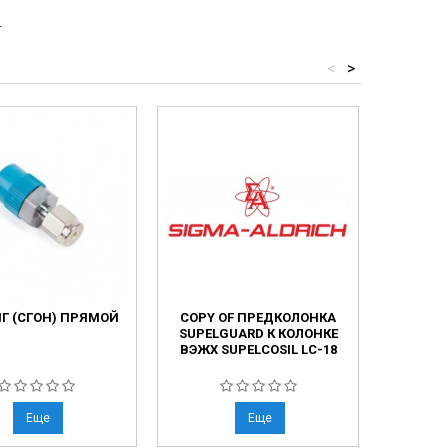
.
<
>
Г (СГОН) ПРЯМОЙ
COPY OF ПРЕДКОЛОНКА
УПЛОТ
SUPELGUARD К КОЛОНКЕ
ДЛЯ П
ВЭЖХ SUPELCOSIL LC-18
Н
Еще
Еще