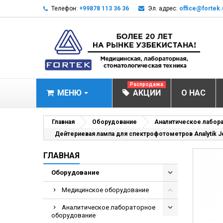
Телефон:
+99878 113 36 36
Эл. адрес:
office@fortek.
Распродажа
МЕНЮ
АКЦИИ
О НАС
МЕДИЦИНСКОЕ О
Главная
Оборудование
Аналитическое лабор
Дейтериевая лампа для спектрофотометров Analytik 
Анализаторы эл
ГЛАВНАЯ
Анализатор им
Анализаторы им
Оборудование
Анализаторы мо
Медицинское оборудование
Биохимические 
Аналитическое лабораторное
Видеокольпоско
оборудование