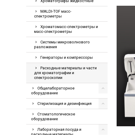
Хроматографы жидкостные
MALDI-TOF масс-
спектрометры
Хроматомасс-спектрометры и
масс-спектрометры
Системы микроволнового
разложения
Генераторы и компрессоры
Расходные материалы и части
для хроматографии и
спектроскопии
Общелабораторное
оборудование
Стерилизация и дезинфекция
Стоматологическое
оборудование
Лабораторная посуда и
расходные материалы