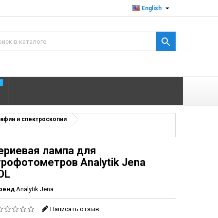

English

T
рафии и спектроскопии
ериевая лампа для
рофотометров Analytik Jena
OL
ренд
Analytik Jena
Написать отзыв