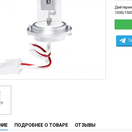
ческие системы
Дейтерие
1300/150
ие анализаторы
ы
 новорожденных
ы и вошеры
T
нта
ые и инфузионные
ы
аппараты
овати
графы
НИЕ
ПОДРОБНЕЕ О ТОВАРЕ
ОТЗЫВЫ
лографы