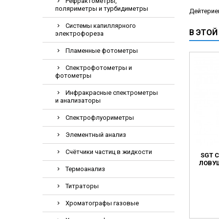
Рефрактометры,
Электрохирурги
поляриметры и турбидиметры
Дейтериев
Экстракторы
Системы капиллярного
В ЭТОЙ
электрофореза
Пламенные фотометры
Спектрофотометры и
фотометры
Инфракрасные спектрометры
и анализаторы
Спектрофлуориметры
Элементный анализ
Счётчики частиц в жидкости
SGT 
ЛОВУ
Термоанализ
Титраторы
Хроматографы газовые