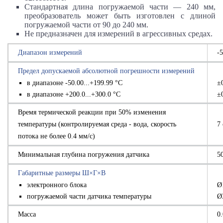
Стандартная длина погружаемой части —
240 мм
,
преобразователь может быть изготовлен с длиной
погружаемой части от 90 до
240 мм
.
Не предназначен для измерений в агрессивных средах.
Диапазон измерений
-
Предел допускаемой абсолютной погрешности измерений
в диапазоне -50.00...+199.99 °С
±
в диапазоне +200.0...+300.0 °С
±
Время термической реакции при 50% изменения
температуры (контролируемая среда - вода, скорость
7 
потока не более 0.4 мм/с)
Минимальная глубина погружения датчика
5
Габаритные размеры Ш×Г×В
электронного блока
Ø
погружаемой части датчика температуры
Ø
Масса
0.