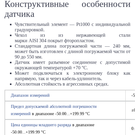
Конструктивные особенности
датчика
Чувствительный элемент — Pt1000 с индивидуальной
градуировкой.
Чехол из из нержавеющей стали
марки
AISI 304
покрыт фторопластом.
Стандартная длина погружаемой части —
240 мм
,
может быть изготовлен с длиной погружаемой части от
90 до
550 мм
.
Датчик имеет разъемное соединение с допустимой
окружающей температурой
+70 °С
.
Может подключаться к электронному блоку как
напрямую, так и через кабель-удлинитель.
Абсолютная стойкость в агрессивных средах.
Диапазон измерений
-
Предел допускаемой абсолютной погрешности
±
измерений
в диапазоне -50.00...+199.99 °С
Цена единицы младшего разряда
в диапазоне
0
-50.00...+199.99 °С