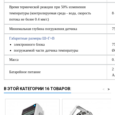
Время термической реакции при 50% изменения
температуры (контролируемая среда - вода, скорость
8 
потока не более 0.4 мм/с)
Минимальная глубина погружения датчика
7
Габаритные размеры Ш×Г×В
электронного блока
7
погружаемой части датчика температуры
Ø
Масса
0.
2
Батарейное питание
А
В ЭТОЙ КАТЕГОРИИ 16 ТОВАРОВ:
<
>