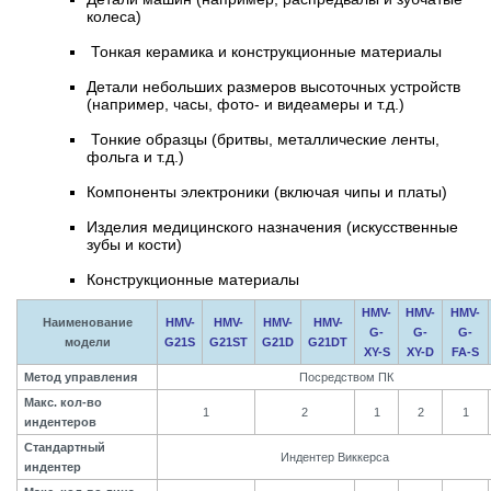
колеса)
Тонкая керамика и конструкционные материалы
Детали небольших размеров высоточных устройств
(например, часы, фото- и видеамеры и т.д.)
Тонкие образцы (бритвы, металлические ленты,
фольга и т.д.)
Компоненты электроники (включая чипы и платы)
Изделия медицинского назначения (искусственные
зубы и кости)
Конструкционные материалы
HMV-
HMV-
HMV-
Наименование
HMV-
HMV-
HMV-
HMV-
G-
G-
G-
модели
G21S
G21ST
G21D
G21DT
XY-S
XY-D
FA-S
Метод управления
Посредством ПК
Макс. кол-во
1
2
1
2
1
индентеров
Стандартный
Индентер Виккерса
индентер