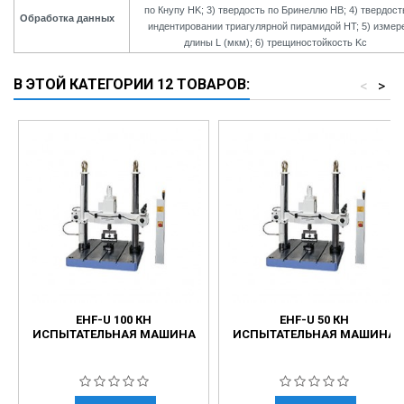
по Кнупу HK; 3) твердость по Бринеллю HB; 4) твердост
Обработка данных
индентировании триагулярной пирамидой HT; 5) измер
длины L (мкм); 6) трещиностойкость Kc
В ЭТОЙ КАТЕГОРИИ 12 ТОВАРОВ:
<
>
EHF-U 100 КН
EHF-U 50 КН
ИСПЫТАТЕЛЬНАЯ МАШИНА
ИСПЫТАТЕЛЬНАЯ МАШИНА