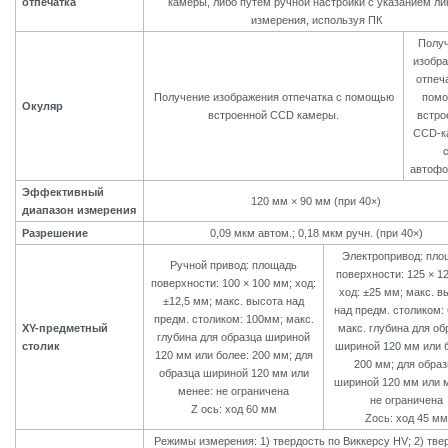
отпечатка
камеры, либо путем ручной настройки с указанием ли
измерения, используя ПК
Полу
изобр
отпеч
Получение изображения отпечатка с помощью
пом
Окуляр
встроенной CCD камеры.
встро
CCD-к
автофо
Эффективный
120 мм × 90 мм (при 40×)
диапазон измерения
Разрешение
0,09 мкм автом.; 0,18 мкм ручн. (при 40×)
Электропривод: пло
Ручной привод: площадь
поверхности: 125 × 1
поверхности: 100 × 100 мм; ход:
ход: ±25 мм; макс. в
±12,5 мм; макс. высота над
над предм. столиком:
предм. столиком: 100мм; макс.
XY-предметный
макс. глубина для об
глубина для образца шириной
столик
шириной 120 мм или 
120 мм или более: 200 мм; для
200 мм; для образ
образца шириной 120 мм или
шириной 120 мм или 
менее: не ограничена
не ограничена
Z ось: ход 60 мм
Zось: ход 45 мм
Режимы измерения: 1) твердость по Виккерсу HV; 2) тве