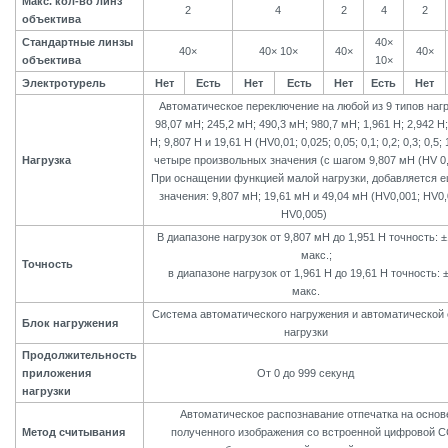
Макс. кол-во линз
2
4
2
4
2
объектива
Стандартные линзы
40×
40×
40× 10×
40×
40×
объектива
10×
Электротурель
Нет
Есть
Нет
Есть
Нет
Есть
Нет
Автоматическое переключение на любой из 9 типов нагр
98,07 мН; 245,2 мН; 490,3 мН; 980,7 мН; 1,961 Н; 2,942 Н;
Н; 9,807 Н и 19,61 Н (HV0,01; 0,025; 0,05; 0,1; 0,2; 0,3; 0,5; 
Нагрузка
четыре произвольных значения (с шагом 9,807 мН (HV 0,
При оснащении функцией малой нагрузки, добавляется е
значения: 9,807 мН; 19,61 мН и 49,04 мН (HV0,001; HV0,
HV0,005)
В диапазоне нагрузок от 9,807 мН до 1,951 Н точность: 
макс.;
Точность
в диапазоне нагрузок от 1,961 Н до 19,61 Н точность:
макс.
Система автоматического нагружения и автоматической
Блок нагружения
нагрузки
Продолжительность
приложения
От 0 до 999 секунд
нагрузки
Автоматическое распознавание отпечатка на основ
Метод считывания
полученного изображения со встроенной цифровой 