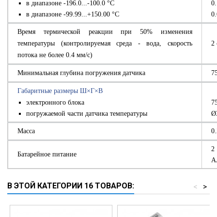
в диапазоне -196.0...-100.0 °С
0
в диапазоне -99.99...+150.00 °С
0
Время термической реакции при 50% изменения
температуры (контролируемая среда - вода, скорость
2 
потока не более 0.4 мм/с)
Минимальная глубина погружения датчика
7
Габаритные размеры Ш×Г×В
электронного блока
7
погружаемой части датчика температуры
Ø
Масса
0.
2
Батарейное питание
А
В ЭТОЙ КАТЕГОРИИ 16 ТОВАРОВ:
<
>