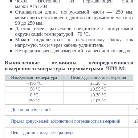
Чехол изготовлен из нержавеющей стали
марки
AISI 304.
Стандартная длина погружаемой части —
250 мм
,
может быть изготовлен с длиной погружаемой части от
90 до
250 мм
.
Датчик имеет разъемное соединение с допустимой
окружающей температурой
+70 °С
.
Может подключаться к электронному блоку как
напрямую, так и через кабель-удлинитель.
Не предназначен для измерений в агрессивных средах.
Вычисленные величины неопределенности
измерения температуры термометрами ЛТИ-М:
Измеряемая температура
Неопределенность измерения
−196 °C
±1.28 °C
−50 °C
±0.55 °C
0 °C
±0.30 °C
150 °C
±1.05 °C
Диапазон измерений
-
Предел допускаемой абсолютной погрешности измерений
±
Цена единицы младшего разряда