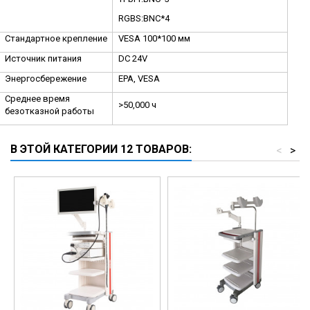
RGBS:BNC*4
Стандартное крепление
VESA 100*100
мм
Источник питания
DC
24V
Энергосбережение
EPA, VESA
Среднее время
>
50
,000 ч
безотказной работы
В ЭТОЙ КАТЕГОРИИ 12 ТОВАРОВ:
<
>