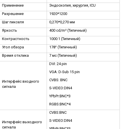
Применение
Эндоскопия, хирургия,
ICU
Разрешение
1920*1200
Шаг пикселя
0,270*0,270 мм
Яркость
400
cd
/
m
² (Типичный)
Контрастность
1000:1 (Типичный)
Угол обзора
178°
(Типичный)
Время отклика
7 мс (Типичный)
DVI: 24 pin
VGA: D-Sub 15 pin
CVBS: BNC
Интерфейс входного
сигнала
S-VIDEO:DIN4
YPbPr:BNC*3
RGBS:BNC*4
CVBS:BNC
S-VIDEO:DIN4
Интерфейс выходного
сигнала
YPbPr:BNC*3