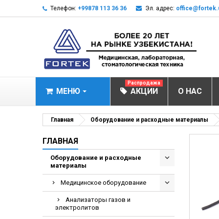
Телефон:
+99878 113 36 36
Эл. адрес:
office@fortek.
Распродажа
МЕНЮ
АКЦИИ
О НАС
МЕДИЦИНСКОЕ О
Главная
Оборудование и расходные материалы
Анализаторы газ
ГЛАВНАЯ
Анализатор им
Оборудование и расходные
материалы
Анализаторы им
Анализаторы мо
Медицинское оборудование
Биохимические 
Анализаторы газов и
электролитов
Видеокольпоско