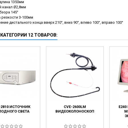
длина 1350мм
й канал Ø2,8мм
бзора 145°
а резкости 3-100мм
ение дистального конца вверх 210°, вниз 90°, влево 100°, вправо 100°
 КАТЕГОРИИ 12 ТОВАРОВ:
-2810 ИСТОЧНИК
CVE-2600LM
E24
ЛОДНОГО СВЕТА
ВИДЕОКОЛОНОСКОП
М
Э