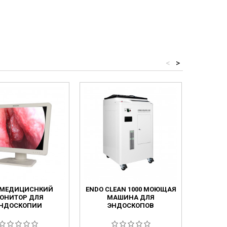
<
>
0 МЕДИЦИСНКИЙ
ENDO CLEAN 1000 МОЮЩАЯ
ВИДЕОЭ
ОНИТОР ДЛЯ
МАШИНА ДЛЯ
СИСТЕ
НДОСКОПИИ
ЭНДОСКОПОВ
ГАС
КО