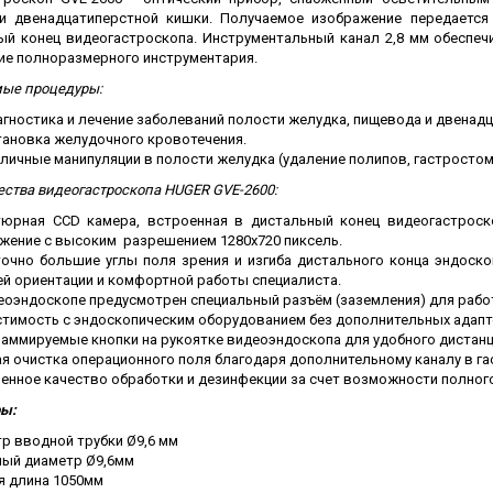
ческие коагуляторы
и двенадцатиперстной кишки. Получаемое изображение передаетс
ый конец видеогастроскопа. Инструментальный канал 2,8 мм обеспе
леиновых кислот
ие полноразмерного инструментария.
ые процедуры:
гностика и лечение заболеваний полости желудка, пищевода и двенад
ановка желудочного кровотечения.
личные манипуляции в полости желудка (удаление полипов, гастростоми
ства видеогастроскопа HUGER GVE-2600:
юрная CCD камера, встроенная в дистальный конец видеогастроско
жение с высоким разрешением 1280х720 пиксель.
очно большие углы поля зрения и изгиба дистального конца эндоск
й ориентации и комфортной работы специалиста.
еоэндоскопе предусмотрен специальный разъём (заземления) для рабо
тимость с эндоскопическим оборудованием без дополнительных адапт
раммируемые кнопки на рукоятке видеоэндоскопа для удобного дистанц
я очистка операционного поля благодаря дополнительному каналу в га
нное качество обработки и дезинфекции за счет возможности полного
ы:
р вводной трубки Ø9,6 мм
ый диаметр Ø9,6мм
я длина 1050мм