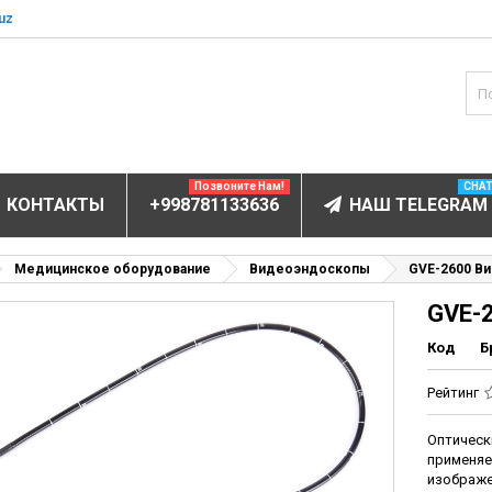
uz
Позвоните Нам!
CHA
КОНТАКТЫ
+998781133636
НАШ TELEGRAM
БОРУДОВАНИЕ
Медицинское оборудование
Видеоэндоскопы
GVE-2600 В
GVE-
ов и электролитов
мунофлюоресцентный
Код
Б
мунохемилюминесцентные (ИХЛА)
Рейтинг
чи
Оптичес
анализаторы
применя
пы
изображе