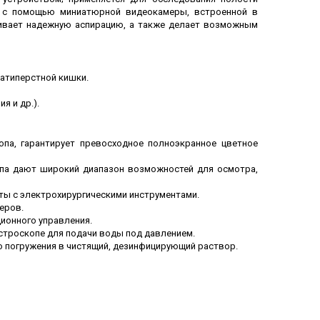
я с помощью миниатюрной видеокамеры, встроенной в
чивает надежную аспирацию, а также делает возможным
цатиперстной кишки.
я и др.).
па, гарантирует превосходное полноэкранное цветное
опа дают широкий диапазон возможностей для осмотра,
ты с электрохирургическими инструментами.
еров.
ионного управления.
строскопе для подачи воды под давлением.
 погружения в чистящий, дезинфицирующий раствор.