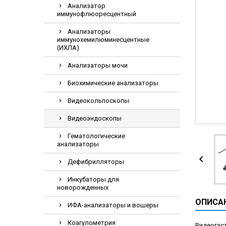
Анализатор
Видеоэндоскоп
иммунофлюоресцентный
Гематологическ
Анализаторы
Дефибриллятор
иммунохемилюминесцентные
(ИХЛА)
Инкубаторы для
Анализаторы мочи
ИФА-анализатор
Коагулометрия
Биохимические анализаторы
ЛОР-Комбайны
Видеокольпоскопы
Мониторы пацие
Видеоэндоскопы
Насосы шприцев
Гематологические
ПЦР анализатор
анализаторы

Рентгеновское 
Дефибрилляторы
Тракционные кр
Инкубаторы для
новорожденных
УЗИ аппараты
ОПИСА
Электрокардио
ИФА-анализаторы и вошеры
Электроэнцефа
Коагулометрия
Видеогас