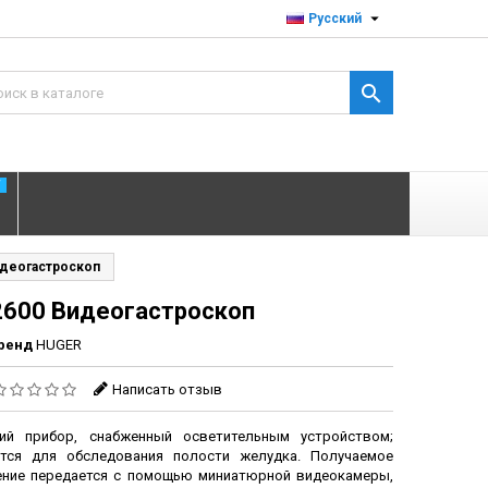

Русский

T
идеогастроскоп
2600 Видеогастроскоп
ренд
HUGER
Написать отзыв
кий прибор, снабженный осветительным устройством;
ется для обследования полости желудка. Получаемое
ние передается с помощью миниатюрной видеокамеры,