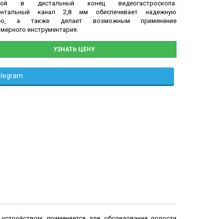
нной в дистальный конец видеогастроскопа.
ентальный канал 2,8 мм обеспечивает надежную
цию, а также делает возможным применение
мерного инструментария.
УЗНАТЬ ЦЕНУ
elegram
 устройством; применяется для обследования полости