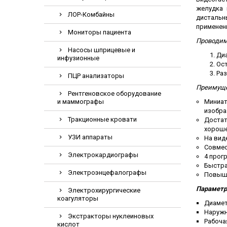
Электрохирурги
желудка 
ЛОР-Комбайны
дистальн
Экстракторы нук
применен
Мониторы пациента
Проводим
Насосы шприцевые и
Диа
инфузионные
Ост
Раз
ПЦР анализаторы
Преимуще
Рентгеновское оборудование
и маммографы
Миниат
изобра
Тракционные кровати
Достат
хороше
УЗИ аппараты
На вид
Совмес
Электрокардиографы
4 прог
Быстра
Электроэнцефалографы
Повыше
Параметр
Электрохирургические
коагуляторы
Диамет
Наружн
Экстракторы нуклеиновых
Рабоча
кислот