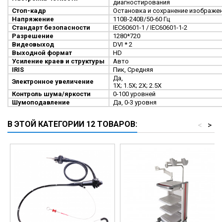
диагностирования
Стоп-кадр
Остановка и сохранение изображе
Напряжение
110В-240В/50-60 Гц
Стандарт безопасности
IEC60601-1 / IEC60601-1-2
Разрешение
1280*720
Видеовыход
DVI * 2
Выходной формат
HD
Усиление краев и структуры
Авто
IRIS
Пик, Средняя
Да,
Электронное увеличение
1X; 1.5X; 2X; 2.5X
Контроль шума/яркости
0-100 уровней
Шумоподавление
Да, 0-3 уровня
В ЭТОЙ КАТЕГОРИИ 12 ТОВАРОВ:
<
>