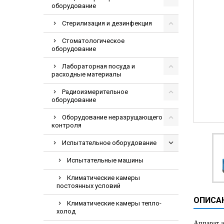
оборудование
Видеоэндоскопи
Гематологическ
Стерилизация и дезинфекция
Дефибриллятор
Стоматологическое
оборудование
Инкубаторы для
Лабораторная посуда и
ИФА-анализатор
расходные материалы
Коагулометрия
Радиоизмерительное
ЛОР-Комбайны
оборудование
Мониторы пацие
Оборудование неразрущающего
контроля
Насосы шприцев
ПЦР анализатор
Испытательное оборудование
Рентгеновские 
Испытательные машины
Тракционные кр
Климатические камеры
постоянных условий
УЗИ аппараты
ОПИСА
Электрокардио
Климатические камеры тепло-
холод
Электроэнцефа
Аппарат а