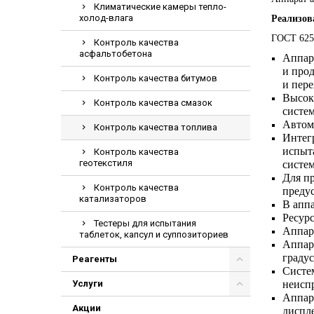
Климатические камеры тепло-
Электрохирурги
холод-влага
Реализов
Экстракторы
ГОСТ 625
Контроль качества
асфальтобетона
Аппар
и прод
Контроль качества битумов
и пер
Высок
Контроль качества смазок
систе
Автом
Контроль качества топлива
Интегр
испыт
Контроль качества
геотекстиля
систе
Для пр
Контроль качества
преду
катализаторов
В апп
Ресурс
Тестеры для испытания
Аппара
таблеток, капсул и суппозиториев
Аппара
градус
Реагенты
Систе
Услуги
неисп
Аппар
Акции
диспл