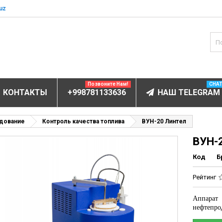
uz
Позвоните Нам!
CHA
КОНТАКТЫ
+998781133636
НАШ TELEGRAM
БОРУДОВАНИЕ
дование
Контроль качества топлива
ВУН-20 Линтел
ВУН-
ектролитов
мунофлюоресцентный
Код
Б
мунохемилюминесцентные (ИХЛА)
Рейтинг
чи
Аппарат
анализаторы
нефтепро
пы