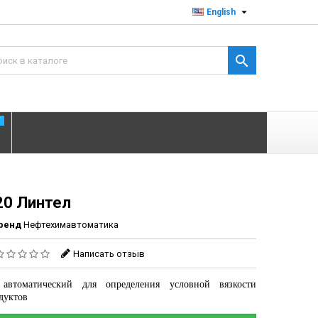

English

T
20 Линтел
ренд
Нефтехимавтоматика
Написать отзыв
 автоматический для определения условной вязкости
дуктов