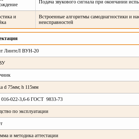
Подача звукового сигнала при окончании исп
ождение
стика и
Встроенные алгоритмы самодиагностики и на
йка
неисправностей
ектация
т ЛинтеЛ ВУН-20
ВУ
ечник
а d 75мм; h 115мм
 016-022-3,6-6 ГОСТ 9833-73
дство по эксплуатации
т
мма и методика аттестации