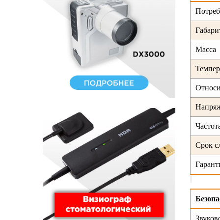
Потреб
Габари
Масса
Темпер
Относи
Напря
Частот
Срок 
Гарант
Безопа
Звуков