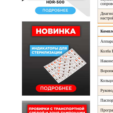
сопров
Диагно
настро
Компл
Аппара
Колба 
Након
Воронк
Кольцо
Руково
Паспор
Програ