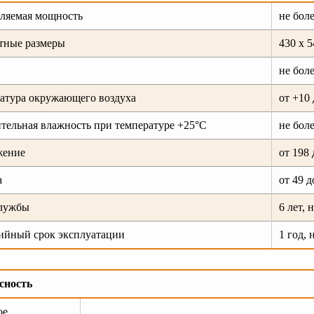
ляемая мощность
не бол
тные размеры
430 х 
не боле
атура окружающего воздуха
от +10 
тельная влажность при температуре +25°С
не бол
жение
от 198 
а
от 49 д
службы
6 лет, 
ийный срок эксплуатации
1 год, 
сность
ое