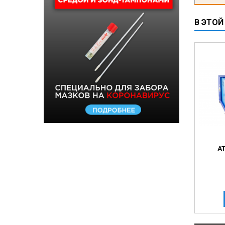
В ЭТОЙ
А