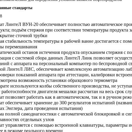
ческие коагуляторы
анные стандарты
8
ат ЛинтеЛ ВУН-20 обеспечивает полностью автоматическое про
укта; подъём стержня при соответствии температуры продукта 
екрытие сточной трубки
ая стабильность температуры в рабочей ванне достигается с по
мы перемешивания
атический останов истечения продукта опусканием стержня с по
ация с системой сбора данных ЛинтеЛ Линк позволяет осуществ
аний с аппарата на персональный компьютер по беспроводной с
мой ЛинтеЛ ЛИС, обеспечивает комплексную автоматизацию лаб
оверки показаний аппарата при аттестации, калибровки встрое
смотрена возможность установки образцового термометра
арате используются колбы собственного производства, не усту
 работоспобности двигателя мешалки рассчитан на весь срок сл
т позволяет работать как в автоматическом, так и в ручном ре
т обеспечивает хранение до 300 результатов испытаний (назван
ах Энглера, дата проведения испытания)
ма полной самодиагностики с автоматической блокировкой и си
равностях отдельных узлов
ат управляется с помощью встроенной клавиатуры, параметры и
ее в режиме реального времени